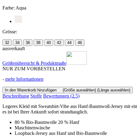
Farbe:
Aqua
Grösse:
32
34
36
38
40
42
44
46
ausverkauft
Größenübersicht & Produktmaße
NUR ZUM VORBESTELLEN
-
mehr Informationen
In den Warenkorb hinzufügen
(Größe auswählen)
(Länge auswählen)
Beschreibung
Stoffe
Bewertungen
(2.5)
Legeres Kleid mit Sweatshirt-Vibe aus Hanf-Baumwoll-Jersey mit ein
es ist bei Ihrer Ankunft sofort strandtauglich.
80 % Bio-Baumwolle 20 % Hanf
Maschinenwäsche
Loopback-Jersey aus Hanf und Bio-Baumwolle