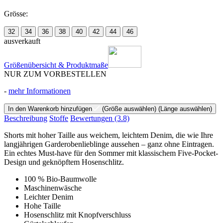
Grösse:
32
34
36
38
40
42
44
46
ausverkauft
Größenübersicht & Produktmaße
NUR ZUM VORBESTELLEN
-
mehr Informationen
In den Warenkorb hinzufügen
(Größe auswählen)
(Länge auswählen)
Beschreibung
Stoffe
Bewertungen
(3.8)
Shorts mit hoher Taille aus weichem, leichtem Denim, die wie Ihre
langjährigen Garderobenlieblinge aussehen – ganz ohne Eintragen.
Ein echtes Must-have für den Sommer mit klassischem Five-Pocket-
Design und geknöpftem Hosenschlitz.
100 % Bio-Baumwolle
Maschinenwäsche
Leichter Denim
Hohe Taille
Hosenschlitz mit Knopfverschluss