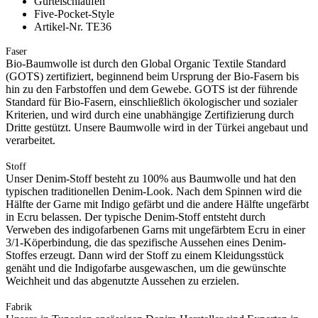
Gürtelschlaufen
Five-Pocket-Style
Artikel-Nr. TE36
Faser
Bio-Baumwolle ist durch den Global Organic Textile Standard
(GOTS) zertifiziert, beginnend beim Ursprung der Bio-Fasern bis
hin zu den Farbstoffen und dem Gewebe. GOTS ist der führende
Standard für Bio-Fasern, einschließlich ökologischer und sozialer
Kriterien, und wird durch eine unabhängige Zertifizierung durch
Dritte gestützt. Unsere Baumwolle wird in der Türkei angebaut und
verarbeitet.
Stoff
Unser Denim-Stoff besteht zu 100% aus Baumwolle und hat den
typischen traditionellen Denim-Look. Nach dem Spinnen wird die
Hälfte der Garne mit Indigo gefärbt und die andere Hälfte ungefärbt
in Ecru belassen. Der typische Denim-Stoff entsteht durch
Verweben des indigofarbenen Garns mit ungefärbtem Ecru in einer
3/1-Köperbindung, die das spezifische Aussehen eines Denim-
Stoffes erzeugt. Dann wird der Stoff zu einem Kleidungsstück
genäht und die Indigofarbe ausgewaschen, um die gewünschte
Weichheit und das abgenutzte Aussehen zu erzielen.
Fabrik