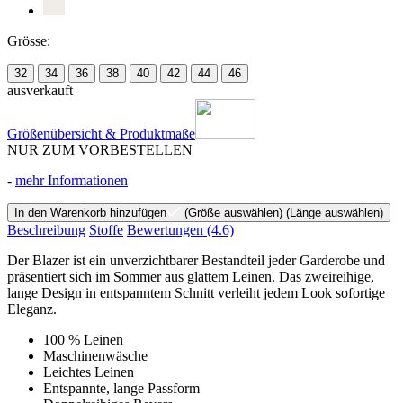
Grösse:
32
34
36
38
40
42
44
46
ausverkauft
Größenübersicht & Produktmaße
NUR ZUM VORBESTELLEN
-
mehr Informationen
In den Warenkorb hinzufügen
(Größe auswählen)
(Länge auswählen)
Beschreibung
Stoffe
Bewertungen
(4.6)
Der Blazer ist ein unverzichtbarer Bestandteil jeder Garderobe und
präsentiert sich im Sommer aus glattem Leinen. Das zweireihige,
lange Design in entspanntem Schnitt verleiht jedem Look sofortige
Eleganz.
100 % Leinen
Maschinenwäsche
Leichtes Leinen
Entspannte, lange Passform