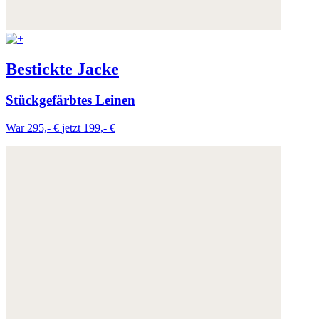
Bestickte Jacke
Stückgefärbtes Leinen
War 295,- €
jetzt 199,- €