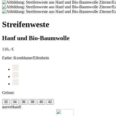
Streifenweste
Hanf und Bio-Baumwolle
110,- €
Farbe:
Kornblume/Elfenbein
Grösse:
32
34
36
38
40
42
ausverkauft