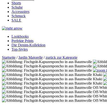
Shorts
Schuhe
Accessoires
Schmuck
SALE
Lookbooks
Perfekte Prints
Die Denim-Kollektion
Top-Styles
Startseite
/
Jardin Majorelle
/
zurück zur Kategorie