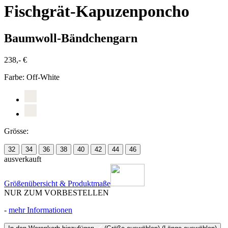
Fischgrät-Kapuzenponcho
Baumwoll-Bändchengarn
238,- €
Farbe:
Off-White
Grösse:
32
34
36
38
40
42
44
46
ausverkauft
Größenübersicht & Produktmaße
NUR ZUM VORBESTELLEN
-
mehr Informationen