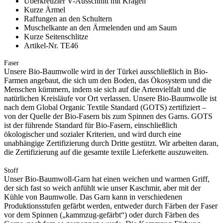
Überkreuzter V-Ausschnitt mit Kragen
Kurze Ärmel
Raffungen an den Schultern
Muschelkante an den Ärmelenden und am Saum
Kurze Seitenschlitze
Artikel-Nr. TE46
Faser
Unsere Bio-Baumwolle wird in der Türkei ausschließlich in Bio-
Farmen angebaut, die sich um den Boden, das Ökosystem und die
Menschen kümmern, indem sie sich auf die Artenvielfalt und die
natürlichen Kreisläufe vor Ort verlassen. Unsere Bio-Baumwolle ist
nach dem Global Organic Textile Standard (GOTS) zertifiziert –
von der Quelle der Bio-Fasern bis zum Spinnen des Garns. GOTS
ist der führende Standard für Bio-Fasern, einschließlich
ökologischer und sozialer Kriterien, und wird durch eine
unabhängige Zertifizierung durch Dritte gestützt. Wir arbeiten daran,
die Zertifizierung auf die gesamte textile Lieferkette auszuweiten.
Stoff
Unser Bio-Baumwoll-Garn hat einen weichen und warmen Griff,
der sich fast so weich anfühlt wie unser Kaschmir, aber mit der
Kühle von Baumwolle. Das Garn kann in verschiedenen
Produktionsstufen gefärbt werden, entweder durch Färben der Faser
vor dem Spinnen („kammzug-gefärbt“) oder durch Färben des