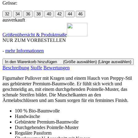
Grösse:
32
34
36
38
40
42
44
46
ausverkauft
Größenübersicht & Produktmaße
NUR ZUM VORBESTELLEN
-
mehr Informationen
In den Warenkorb hinzufügen
(Größe auswählen)
(Länge auswählen)
Beschreibung
Stoffe
Bewertungen
Figurnaher Pullover mit Kragen und einem Hauch von Preppy-Stil
aus gebürsteter Premium-Baumwolle. Er fühlt sich weich und
geschmeidig an, mit einem durchgehenden Pointelle-Muster, das
schmale Streifen bildet. Die Muschelkanten an den
Ärmelabschlüssen und am Saum sorgen für ein feminines Finish.
100 % Bio-Baumwolle
Handwäsche
Gebürstete Premium-Baumwolle
Durchgehendes Pointelle-Muster
Reguläre Passform