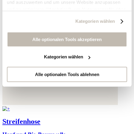
und auszuwerten und um unsere Website anzupassen
und zu optimieren ("Analytics"), um Nutzungsprofile über
die von Ihnen angeklickte Werbung und Ihre Interessen
Kategorien wählen
zu erstellen, um personalisierte Werbung auszuliefern,
um Sie auf anderen Websites wiederzuerkennen und um
Sie erneut mit Werbung anzusprechen sowie um unsere
Alle optionalen Tools akzeptieren
Werbekampagnen auszuwerten ("Marketing").
Kategorien wählen
Ihre Daten werden mit Dienstanbietern geteilt, die wir in
der Datenschutzerklärung genauer auflisten oder wenn
Sie auf "Kategorien wählen" klicken.
Alle optionalen Tools ablehnen
Indem Sie auf "Alle optionalen Tools akzeptieren" klicken,
erklären Sie sich mit der Nutzung der optionalen Tools
wie zuvor beschrieben einverstanden.
Sie können Ihre Einwilligung jederzeit anpassen oder für
Streifenhose
die Zukunft widerrufen.