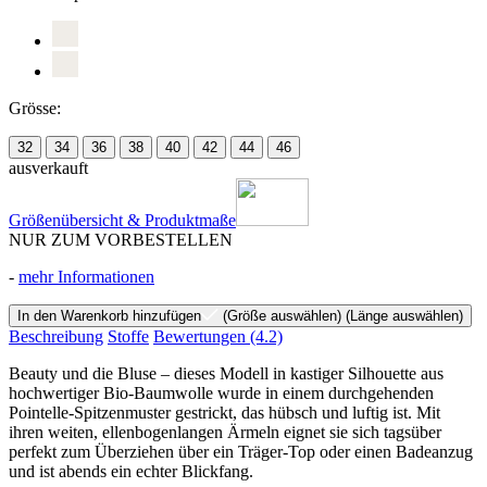
Grösse:
32
34
36
38
40
42
44
46
ausverkauft
Größenübersicht & Produktmaße
NUR ZUM VORBESTELLEN
-
mehr Informationen
In den Warenkorb hinzufügen
(Größe auswählen)
(Länge auswählen)
Beschreibung
Stoffe
Bewertungen
(4.2)
Beauty und die Bluse – dieses Modell in kastiger Silhouette aus
hochwertiger Bio-Baumwolle wurde in einem durchgehenden
Pointelle-Spitzenmuster gestrickt, das hübsch und luftig ist. Mit
ihren weiten, ellenbogenlangen Ärmeln eignet sie sich tagsüber
perfekt zum Überziehen über ein Träger-Top oder einen Badeanzug
und ist abends ein echter Blickfang.