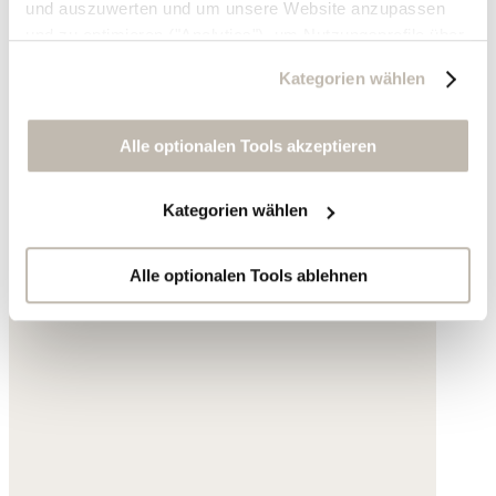
und auszuwerten und um unsere Website anzupassen
und zu optimieren ("Analytics"), um Nutzungsprofile über
die von Ihnen angeklickte Werbung und Ihre Interessen
Kategorien wählen
zu erstellen, um personalisierte Werbung auszuliefern,
um Sie auf anderen Websites wiederzuerkennen und um
Sie erneut mit Werbung anzusprechen sowie um unsere
Alle optionalen Tools akzeptieren
Werbekampagnen auszuwerten ("Marketing").
Kategorien wählen
Ihre Daten werden mit Dienstanbietern geteilt, die wir in
der Datenschutzerklärung genauer auflisten oder wenn
Sie auf "Kategorien wählen" klicken.
Alle optionalen Tools ablehnen
Indem Sie auf "Alle optionalen Tools akzeptieren" klicken,
erklären Sie sich mit der Nutzung der optionalen Tools
wie zuvor beschrieben einverstanden.
Sie können Ihre Einwilligung jederzeit anpassen oder für
die Zukunft widerrufen.