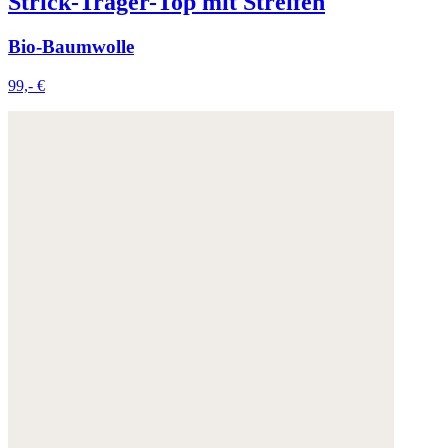
Strick-Träger-Top mit Streifen
Bio-Baumwolle
99,- €