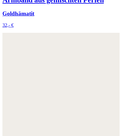
Goldhämatit
32,- €