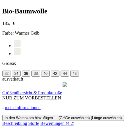
Bio-Baumwolle
185,- €
Farbe:
Warmes Gelb
Grösse:
32
34
36
38
40
42
44
46
ausverkauft
Größenübersicht & Produktmaße
NUR ZUM VORBESTELLEN
-
mehr Informationen
In den Warenkorb hinzufügen
(Größe auswählen)
(Länge auswählen)
Beschreibung
Stoffe
Bewertungen
(4.2)