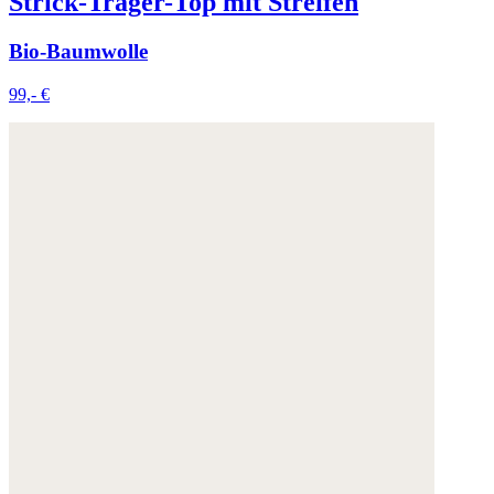
Strick-Träger-Top mit Streifen
Bio-Baumwolle
99,- €