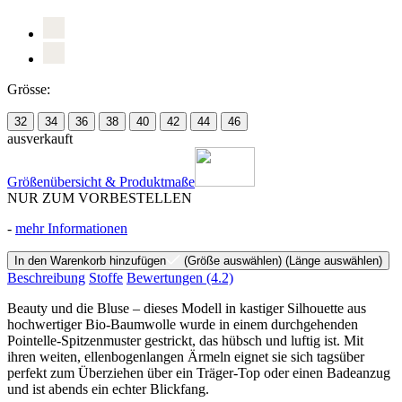
Grösse:
32
34
36
38
40
42
44
46
ausverkauft
Größenübersicht & Produktmaße
NUR ZUM VORBESTELLEN
-
mehr Informationen
In den Warenkorb hinzufügen
(Größe auswählen)
(Länge auswählen)
Beschreibung
Stoffe
Bewertungen
(4.2)
Beauty und die Bluse – dieses Modell in kastiger Silhouette aus
hochwertiger Bio-Baumwolle wurde in einem durchgehenden
Pointelle-Spitzenmuster gestrickt, das hübsch und luftig ist. Mit
ihren weiten, ellenbogenlangen Ärmeln eignet sie sich tagsüber
perfekt zum Überziehen über ein Träger-Top oder einen Badeanzug
und ist abends ein echter Blickfang.