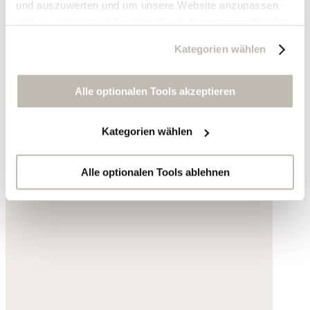
und auszuwerten und um unsere Website anzupassen
und zu optimieren ("Analytics"), um Nutzungsprofile über
die von Ihnen angeklickte Werbung und Ihre Interessen
Kategorien wählen
zu erstellen, um personalisierte Werbung auszuliefern,
um Sie auf anderen Websites wiederzuerkennen und um
Sie erneut mit Werbung anzusprechen sowie um unsere
Alle optionalen Tools akzeptieren
Werbekampagnen auszuwerten ("Marketing").
Kategorien wählen
Ihre Daten werden mit Dienstanbietern geteilt, die wir in
der Datenschutzerklärung genauer auflisten oder wenn
Sie auf "Kategorien wählen" klicken.
Alle optionalen Tools ablehnen
Indem Sie auf "Alle optionalen Tools akzeptieren" klicken,
erklären Sie sich mit der Nutzung der optionalen Tools
wie zuvor beschrieben einverstanden.
Sie können Ihre Einwilligung jederzeit anpassen oder für
die Zukunft widerrufen.