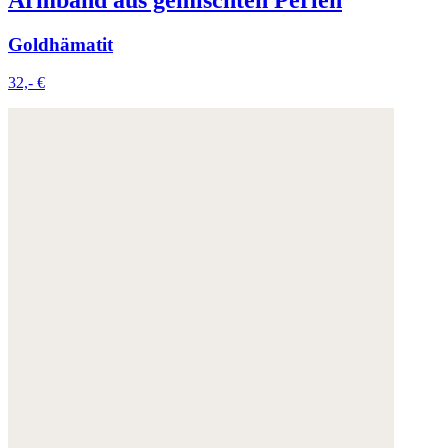
Goldhämatit
32,- €