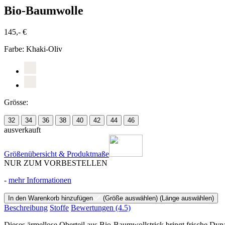
Bio-Baumwolle
145,- €
Farbe:
Khaki-Oliv
Grösse:
32
34
36
38
40
42
44
46
ausverkauft
Größenübersicht & Produktmaße
NUR ZUM VORBESTELLEN
-
mehr Informationen
In den Warenkorb hinzufügen
(Größe auswählen)
(Länge auswählen)
Beschreibung
Stoffe
Bewertungen
(4.5)
Dieses ärmellose Oberteil aus Bio-Baumwollstrick bringt frische Dyna