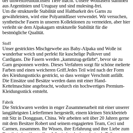
der umweltfreundlichsten Tiere macht. Unsere Wollfasern stammen
aus Argentinien und Uruguay und sind mulesing-frei.
Um die strukturelle Stabilität und Haltbarkeit des Garns zu
gewährleisten, wird eine Polyamidfaser verwendet. Wir versuchen,
synthetische Fasern in unseren Kollektionen zu vermeiden, aber hier
verleiht sie dem Alpakagarn strukturelle Stabilität für die
bestmögliche Qualität.
Stoff
Unser gestricktes Mischgewebe aus Baby-Alpaka und Wolle ist
wunderbar weich und perfekt für kuschelige Pullover und
Cardigans. Die Fasern werden „kammzug-gefärbt“, bevor sie zu
Garn gesponnen werden. Dieses Verfahren sorgt für schöne melierte
Farben und einen weicheren Griff.Jedes Teil wird nach der Form
des Kleidungsstücks gestrickt, so dass weniger Verschnitt anfällt.
Die Einsätze und Besätze werden dann mit einer Hand-
Kettelmaschine angebracht, wodurch ein hochwertiges Premium-
Kleidungsstück entsteht.
Fabrik
Die Strickwaren werden in enger Zusammenarbeit mit einer unserer
langjährigsten Lieferfirmen hergestellt, einem kleinen Strickbetrieb
mit Sitz in Dongguan, China. Wir arbeiten seit über 20 Jahren gerne
mit dem Besitzer Robert und seinem engagierten Team, Ceci und
Carmen, zusammen. Ihr Wissen, ihre Erfahrung und ihre Liebe zum