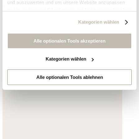
und auszuwerten und um unsere Website anzupassen
Wildleder
und zu optimieren ("Analytics"), um Nutzungsprofile über
155,- €
die von Ihnen angeklickte Werbung und Ihre Interessen
Kategorien wählen
zu erstellen, um personalisierte Werbung auszuliefern,
um Sie auf anderen Websites wiederzuerkennen und um
Sie erneut mit Werbung anzusprechen sowie um unsere
Alle optionalen Tools akzeptieren
Werbekampagnen auszuwerten ("Marketing").
Kategorien wählen
Ihre Daten werden mit Dienstanbietern geteilt, die wir in
der Datenschutzerklärung genauer auflisten oder wenn
Sie auf "Kategorien wählen" klicken.
Alle optionalen Tools ablehnen
Indem Sie auf "Alle optionalen Tools akzeptieren" klicken,
erklären Sie sich mit der Nutzung der optionalen Tools
wie zuvor beschrieben einverstanden.
Sie können Ihre Einwilligung jederzeit anpassen oder für
die Zukunft widerrufen.