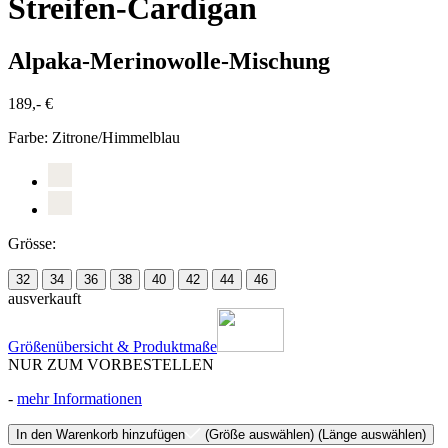
Streifen-Cardigan
Alpaka-Merinowolle-Mischung
189,- €
Farbe:
Zitrone/Himmelblau
Grösse:
32
34
36
38
40
42
44
46
ausverkauft
Größenübersicht & Produktmaße
NUR ZUM VORBESTELLEN
-
mehr Informationen
In den Warenkorb hinzufügen
(Größe auswählen)
(Länge auswählen)