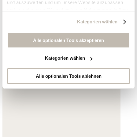
und auszuwerten und um unsere Website anzupassen
und zu optimieren ("Analytics"), um Nutzungsprofile über
die von Ihnen angeklickte Werbung und Ihre Interessen
Kategorien wählen
zu erstellen, um personalisierte Werbung auszuliefern,
um Sie auf anderen Websites wiederzuerkennen und um
Sie erneut mit Werbung anzusprechen sowie um unsere
Alle optionalen Tools akzeptieren
Werbekampagnen auszuwerten ("Marketing").
Kategorien wählen
Ihre Daten werden mit Dienstanbietern geteilt, die wir in
der Datenschutzerklärung genauer auflisten oder wenn
Sie auf "Kategorien wählen" klicken.
Alle optionalen Tools ablehnen
Indem Sie auf "Alle optionalen Tools akzeptieren" klicken,
erklären Sie sich mit der Nutzung der optionalen Tools
wie zuvor beschrieben einverstanden.
Sie können Ihre Einwilligung jederzeit anpassen oder für
die Zukunft widerrufen.