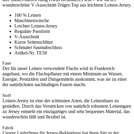
wunderschöne V-Ausschnitt-Träger-Top aus leichtem Leinen-Jersey.
100 % Leinen
Maschinenwäsche
Leichter Leinen-Jersey
Reguläre Passform
V-Ausschnitt
Kurze Seitenschlitze
Schmaler Saumabschluss
Artikel-Nr. TE58
Faser
Der für unser Leinen verwendete Flachs wird in Frankreich
angebaut, wo die Flachspflanze mit einem Minimum an Wasser,
Energie, Pestiziden und Düngemitteln auskommt, was sie zu einer
der natürlichsten nachhaltigen Fasern macht.
Stoff
Leinen-Jersey ist eine der schönsten Arten, die Leinenfaser zu
genießen. Durch das Verstricken von natürlich robustem Leinengarn
zu Jersey entsteht ein einzigartiges und sehr bequemes Material, das
wunderschön fällt und flexibel ist.
Fabrik
Unsere Lieferfirma für Jersey-Bekleidung hat ihren Sitz in der