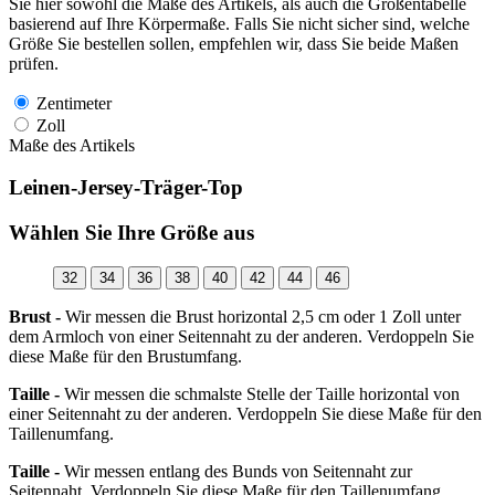
Sie hier sowohl die Maße des Artikels, als auch die Größentabelle
basierend auf Ihre Körpermaße. Falls Sie nicht sicher sind, welche
Größe Sie bestellen sollen, empfehlen wir, dass Sie beide Maßen
prüfen.
Zentimeter
Zoll
Maße des Artikels
Leinen-Jersey-Träger-Top
Wählen Sie Ihre Größe aus
32
34
36
38
40
42
44
46
Brust -
Wir messen die Brust horizontal 2,5 cm oder 1 Zoll unter
dem Armloch von einer Seitennaht zu der anderen. Verdoppeln Sie
diese Maße für den Brustumfang.
Taille -
Wir messen die schmalste Stelle der Taille horizontal von
einer Seitennaht zu der anderen. Verdoppeln Sie diese Maße für den
Taillenumfang.
Taille -
Wir messen entlang des Bunds von Seitennaht zur
Seitennaht. Verdoppeln Sie diese Maße für den Taillenumfang.