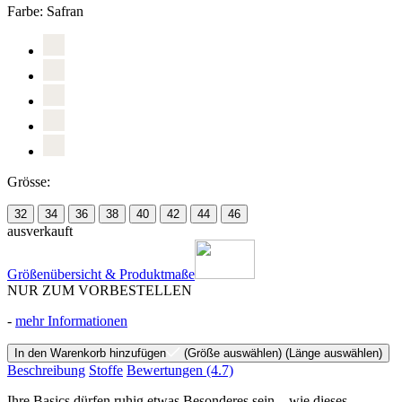
Farbe:
Safran
Grösse:
32
34
36
38
40
42
44
46
ausverkauft
Größenübersicht & Produktmaße
NUR ZUM VORBESTELLEN
-
mehr Informationen
In den Warenkorb hinzufügen
(Größe auswählen)
(Länge auswählen)
Beschreibung
Stoffe
Bewertungen
(4.7)
Ihre Basics dürfen ruhig etwas Besonderes sein – wie dieses