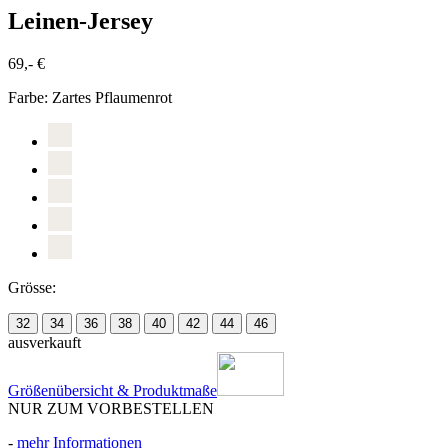
Leinen-Jersey
69,- €
Farbe:
Zartes Pflaumenrot
Grösse:
32
34
36
38
40
42
44
46
ausverkauft
Größenübersicht & Produktmaße
NUR ZUM VORBESTELLEN
-
mehr Informationen