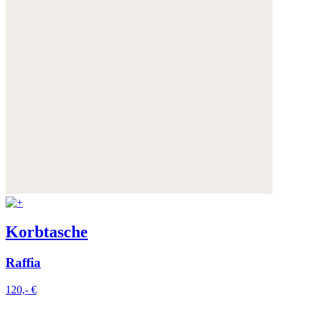
Korbtasche
Raffia
120,- €