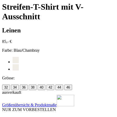
Streifen-T-Shirt mit V-
Ausschnitt
Leinen
85,- €
Farbe:
Blau/Chambray
Grösse:
32
34
36
38
40
42
44
46
ausverkauft
Größenübersicht & Produktmaße
NUR ZUM VORBESTELLEN