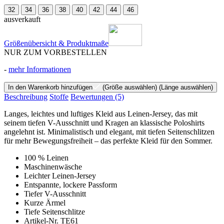
32
34
36
38
40
42
44
46
ausverkauft
Größenübersicht & Produktmaße
NUR ZUM VORBESTELLEN
-
mehr Informationen
In den Warenkorb hinzufügen
(Größe auswählen)
(Länge auswählen)
Beschreibung
Stoffe
Bewertungen
(5)
Langes, leichtes und luftiges Kleid aus Leinen-Jersey, das mit
seinem tiefen V-Ausschnitt und Kragen an klassische Poloshirts
angelehnt ist. Minimalistisch und elegant, mit tiefen Seitenschlitzen
für mehr Bewegungsfreiheit – das perfekte Kleid für den Sommer.
100 % Leinen
Maschinenwäsche
Leichter Leinen-Jersey
Entspannte, lockere Passform
Tiefer V-Ausschnitt
Kurze Ärmel
Tiefe Seitenschlitze
Artikel-Nr. TE61