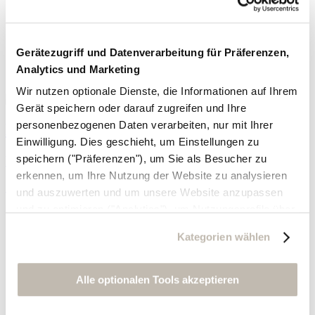
Gerätezugriff und Datenverarbeitung für Präferenzen,
Analytics und Marketing
Wir nutzen optionale Dienste, die Informationen auf Ihrem
Gerät speichern oder darauf zugreifen und Ihre
personenbezogenen Daten verarbeiten, nur mit Ihrer
Kariertes Hemdblusenkleid
Einwilligung. Dies geschieht, um Einstellungen zu
speichern ("Präferenzen"), um Sie als Besucher zu
Feine Baumwolle
erkennen, um Ihre Nutzung der Website zu analysieren
198,- €
und auszuwerten und um unsere Website anzupassen
und zu optimieren ("Analytics"), um Nutzungsprofile über
die von Ihnen angeklickte Werbung und Ihre Interessen
Kategorien wählen
zu erstellen, um personalisierte Werbung auszuliefern,
um Sie auf anderen Websites wiederzuerkennen und um
Sie erneut mit Werbung anzusprechen sowie um unsere
Alle optionalen Tools akzeptieren
Werbekampagnen auszuwerten ("Marketing").