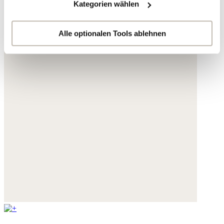
Kategorien wählen
Ihre Daten werden mit Dienstanbietern geteilt, die wir in
der Datenschutzerklärung genauer auflisten oder wenn
Sie auf "Kategorien wählen" klicken.
Alle optionalen Tools ablehnen
Indem Sie auf "Alle optionalen Tools akzeptieren" klicken,
erklären Sie sich mit der Nutzung der optionalen Tools
wie zuvor beschrieben einverstanden.
Sie können Ihre Einwilligung jederzeit anpassen oder für
die Zukunft widerrufen.
Weitere Informationen:
Datenschutz
,
Impressum
und
AGB