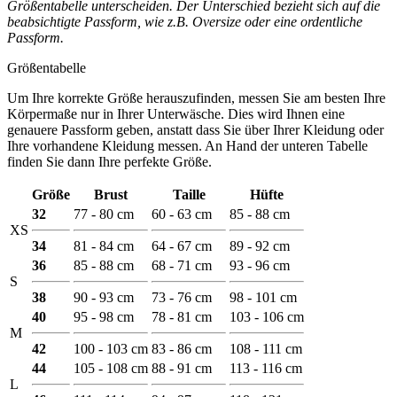
Größentabelle unterscheiden. Der Unterschied bezieht sich auf die
beabsichtigte Passform, wie z.B. Oversize oder eine ordentliche
Passform.
Größentabelle
Um Ihre korrekte Größe herauszufinden, messen Sie am besten Ihre
Körpermaße nur in Ihrer Unterwäsche. Dies wird Ihnen eine
genauere Passform geben, anstatt dass Sie über Ihrer Kleidung oder
Ihre vorhandene Kleidung messen. An Hand der unteren Tabelle
finden Sie dann Ihre perfekte Größe.
Größe
Brust
Taille
Hüfte
32
77 - 80 cm
60 - 63 cm
85 - 88 cm
XS
34
81 - 84 cm
64 - 67 cm
89 - 92 cm
36
85 - 88 cm
68 - 71 cm
93 - 96 cm
S
38
90 - 93 cm
73 - 76 cm
98 - 101 cm
40
95 - 98 cm
78 - 81 cm
103 - 106 cm
M
42
100 - 103 cm
83 - 86 cm
108 - 111 cm
44
105 - 108 cm
88 - 91 cm
113 - 116 cm
L