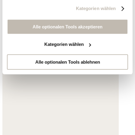
die von Ihnen angeklickte Werbung und Ihre Interessen
Kategorien wählen
zu erstellen, um personalisierte Werbung auszuliefern,
um Sie auf anderen Websites wiederzuerkennen und um
Sie erneut mit Werbung anzusprechen sowie um unsere
Alle optionalen Tools akzeptieren
Werbekampagnen auszuwerten ("Marketing").
Kategorien wählen
Ihre Daten werden mit Dienstanbietern geteilt, die wir in
der Datenschutzerklärung genauer auflisten oder wenn
Sie auf "Kategorien wählen" klicken.
Alle optionalen Tools ablehnen
Indem Sie auf "Alle optionalen Tools akzeptieren" klicken,
erklären Sie sich mit der Nutzung der optionalen Tools
wie zuvor beschrieben einverstanden.
Sie können Ihre Einwilligung jederzeit anpassen oder für
die Zukunft widerrufen.
Weitere Informationen:
Datenschutz
,
Impressum
und
AGB