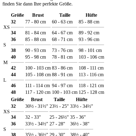
finden Sie dann Ihre perfekte Größe.
Größe
Brust
Taille
Hüfte
32
77 - 80 cm
60 - 63 cm
85 - 88 cm
XS
34
81 - 84 cm
64 - 67 cm
89 - 92 cm
36
85 - 88 cm
68 - 71 cm
93 - 96 cm
S
38
90 - 93 cm
73 - 76 cm
98 - 101 cm
40
95 - 98 cm
78 - 81 cm
103 - 106 cm
M
42
100 - 103 cm
83 - 86 cm
108 - 111 cm
44
105 - 108 cm
88 - 91 cm
113 - 116 cm
L
46
111 - 114 cm
94 - 97 cm
118 - 121 cm
48
117 - 120 cm
100 - 103 cm
125 - 128 cm
Größe
Brust
Taille
Hüfte
32
30½ - 31½"
23½ - 25"
33½ - 34½"
XS
34
32 - 33"
25 - 26½"
35 - 36"
36
33½ - 34½"
27 - 28"
36½ - 38"
S
38
35½ - 36½"
29 - 30"
38½ - 40"