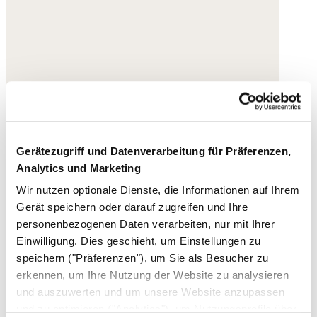
Gerätezugriff und Datenverarbeitung für Präferenzen,
Analytics und Marketing
Wir nutzen optionale Dienste, die Informationen auf Ihrem
Oversize-Hemdblusenkleid
Gerät speichern oder darauf zugreifen und Ihre
personenbezogenen Daten verarbeiten, nur mit Ihrer
Hanf und Bio-Baumwolle
Einwilligung. Dies geschieht, um Einstellungen zu
speichern ("Präferenzen"), um Sie als Besucher zu
198,- €
erkennen, um Ihre Nutzung der Website zu analysieren
und auszuwerten und um unsere Website anzupassen
und zu optimieren ("Analytics"), um Nutzungsprofile über