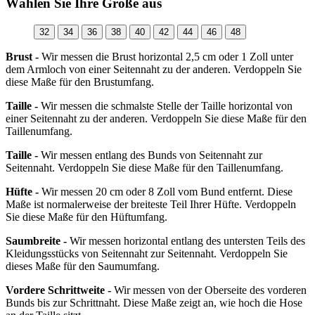
Wählen Sie Ihre Größe aus
32
34
36
38
40
42
44
46
48
Brust -
Wir messen die Brust horizontal 2,5 cm oder 1 Zoll unter
dem Armloch von einer Seitennaht zu der anderen. Verdoppeln Sie
diese Maße für den Brustumfang.
Taille -
Wir messen die schmalste Stelle der Taille horizontal von
einer Seitennaht zu der anderen. Verdoppeln Sie diese Maße für den
Taillenumfang.
Taille -
Wir messen entlang des Bunds von Seitennaht zur
Seitennaht. Verdoppeln Sie diese Maße für den Taillenumfang.
Hüfte -
Wir messen 20 cm oder 8 Zoll vom Bund entfernt. Diese
Maße ist normalerweise der breiteste Teil Ihrer Hüfte. Verdoppeln
Sie diese Maße für den Hüftumfang.
Saumbreite -
Wir messen horizontal entlang des untersten Teils des
Kleidungsstücks von Seitennaht zur Seitennaht. Verdoppeln Sie
dieses Maße für den Saumumfang.
Vordere Schrittweite -
Wir messen von der Oberseite des vorderen
Bunds bis zur Schrittnaht. Diese Maße zeigt an, wie hoch die Hose