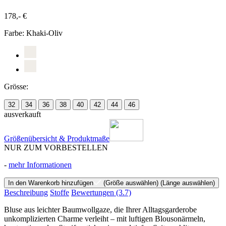
178,- €
Farbe:
Khaki-Oliv
Grösse:
32
34
36
38
40
42
44
46
ausverkauft
Größenübersicht & Produktmaße
NUR ZUM VORBESTELLEN
-
mehr Informationen
In den Warenkorb hinzufügen
(Größe auswählen)
(Länge auswählen)
Beschreibung
Stoffe
Bewertungen
(3.7)
Bluse aus leichter Baumwollgaze, die Ihrer Alltagsgarderobe
unkomplizierten Charme verleiht – mit luftigen Blousonärmeln,