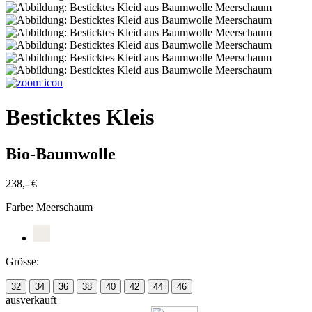
Besticktes Kleis
Bio-Baumwolle
238,- €
Farbe:
Meerschaum
Grösse:
32
34
36
38
40
42
44
46
ausverkauft