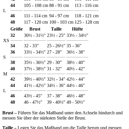
44
105 - 108 cm
88 - 91 cm
113 - 116 cm
L
46
111 - 114 cm
94 - 97 cm
118 - 121 cm
48
117 - 120 cm
100 - 103 cm
125 - 128 cm
Größe
Brust
Taille
Hüfte
32
30½ - 31½"
23½ - 25"
33½ - 34½"
XS
34
32 - 33"
25 - 26½"
35 - 36"
36
33½ - 34½"
27 - 28"
36½ - 38"
S
38
35½ - 36½"
29 - 30"
38½ - 40"
40
37½ - 38½"
31 - 32"
40½ - 42"
M
42
39½ - 40½"
32½ - 34"
42½ - 44"
44
41½ - 42½"
34½ - 36"
44½ - 46"
L
46
43½ - 45"
37 - 38"
46½ - 48"
48
46 - 47½"
39 - 40½"
49 - 50½"
Brust ‒
Führen Sie das Maßband unter den Achseln hindurch und
messen Sie über der stärksten Stelle der Brust.
Taille ‒
Legen Sie das Maßband um die Taille herum und messen