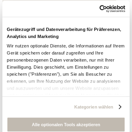
Gerätezugriff und Datenverarbeitung für Präferenzen,
Analytics und Marketing
Wir nutzen optionale Dienste, die Informationen auf Ihrem
Gerät speichern oder darauf zugreifen und Ihre
personenbezogenen Daten verarbeiten, nur mit Ihrer
Einwilligung. Dies geschieht, um Einstellungen zu
speichern ("Präferenzen"), um Sie als Besucher zu
erkennen, um Ihre Nutzung der Website zu analysieren
und auszuwerten und um unsere Website anzupassen
und zu optimieren ("Analytics"), um Nutzungsprofile über
die von Ihnen angeklickte Werbung und Ihre Interessen
Kategorien wählen
zu erstellen, um personalisierte Werbung auszuliefern,
um Sie auf anderen Websites wiederzuerkennen und um
Sie erneut mit Werbung anzusprechen sowie um unsere
Alle optionalen Tools akzeptieren
Werbekampagnen auszuwerten ("Marketing").