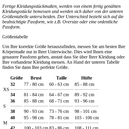
Fertige Kleidungsstückmaßen, werden von einem fertig genähten
Kleidungsstücke bemessen und werden sich daher von der unteren
Größentabelle unterscheiden. Der Unterschied bezieht sich auf die
beabsichtigte Passform, wie z.B. Oversize oder eine ordentliche
Passform.
Größentabelle
Um Ihre korrekte Größe herauszufinden, messen Sie am besten Ihre
Körpermaße nur in Ihrer Unterwäsche. Dies wird Ihnen eine
genauere Passform geben, anstatt dass Sie über Ihrer Kleidung oder
Ihre vorhandene Kleidung messen. An Hand der unteren Tabelle
finden Sie dann Ihre perfekte Größe.
Größe
Brust
Taille
Hüfte
32
77 - 80 cm
60 - 63 cm
85 - 88 cm
XS
34
81 - 84 cm
64 - 67 cm
89 - 92 cm
36
85 - 88 cm
68 - 71 cm
93 - 96 cm
S
38
90 - 93 cm
73 - 76 cm
98 - 101 cm
40
95 - 98 cm
78 - 81 cm
103 - 106 cm
M
42
100 - 103 cm
83 - 86 cm
108 - 111 cm