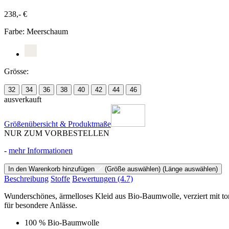
238,- €
Farbe:
Meerschaum
Grösse:
32
34
36
38
40
42
44
46
ausverkauft
Größenübersicht & Produktmaße
NUR ZUM VORBESTELLEN
-
mehr Informationen
In den Warenkorb hinzufügen
(Größe auswählen)
(Länge auswählen)
Beschreibung
Stoffe
Bewertungen
(4.7)
Wunderschönes, ärmelloses Kleid aus Bio-Baumwolle, verziert mit ton
für besondere Anlässe.
100 % Bio-Baumwolle