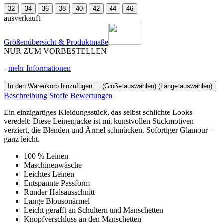
32
34
36
38
40
42
44
46
ausverkauft
Größenübersicht & Produktmaße
NUR ZUM VORBESTELLEN
-
mehr Informationen
In den Warenkorb hinzufügen
(Größe auswählen)
(Länge auswählen)
Beschreibung
Stoffe
Bewertungen
Ein einzigartiges Kleidungsstück, das selbst schlichte Looks
veredelt: Diese Leinenjacke ist mit kunstvollen Stickmotiven
verziert, die Blenden und Ärmel schmücken. Sofortiger Glamour –
ganz leicht.
100 % Leinen
Maschinenwäsche
Leichtes Leinen
Entspannte Passform
Runder Halsausschnitt
Lange Blousonärmel
Leicht gerafft an Schultern und Manschetten
Knopfverschluss an den Manschetten