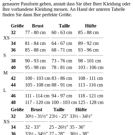
genauere Passform geben, anstatt dass Sie über Ihrer Kleidung oder
Ihre vorhandene Kleidung messen. An Hand der unteren Tabelle
finden Sie dann Ihre perfekte Größe.
Größe
Brust
Taille
Hüfte
32
77 - 80 cm
60 - 63 cm
85 - 88 cm
XS
34
81 - 84 cm
64 - 67 cm
89 - 92 cm
36
85 - 88 cm
68 - 71 cm
93 - 96 cm
S
38
90 - 93 cm
73 - 76 cm
98 - 101 cm
40
95 - 98 cm
78 - 81 cm
103 - 106 cm
M
42
100 - 103 cm
83 - 86 cm
108 - 111 cm
44
105 - 108 cm
88 - 91 cm
113 - 116 cm
L
46
111 - 114 cm
94 - 97 cm
118 - 121 cm
48
117 - 120 cm
100 - 103 cm
125 - 128 cm
Größe
Brust
Taille
Hüfte
32
30½ - 31½"
23½ - 25"
33½ - 34½"
XS
34
32 - 33"
25 - 26½"
35 - 36"
36
33½ - 34½"
27 - 28"
36½ - 38"