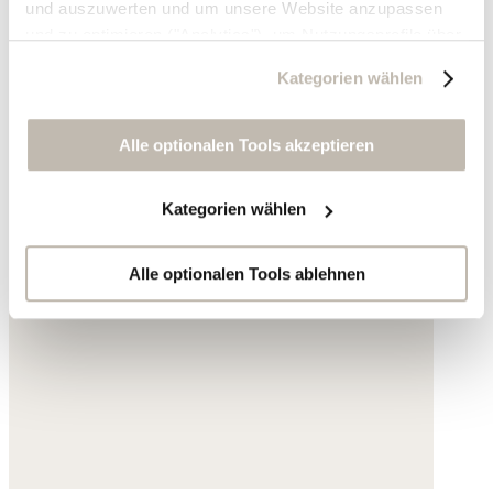
und auszuwerten und um unsere Website anzupassen
und zu optimieren ("Analytics"), um Nutzungsprofile über
die von Ihnen angeklickte Werbung und Ihre Interessen
Kategorien wählen
zu erstellen, um personalisierte Werbung auszuliefern,
um Sie auf anderen Websites wiederzuerkennen und um
Sie erneut mit Werbung anzusprechen sowie um unsere
Alle optionalen Tools akzeptieren
Werbekampagnen auszuwerten ("Marketing").
Kategorien wählen
Ihre Daten werden mit Dienstanbietern geteilt, die wir in
der Datenschutzerklärung genauer auflisten oder wenn
Sie auf "Kategorien wählen" klicken.
Alle optionalen Tools ablehnen
Indem Sie auf "Alle optionalen Tools akzeptieren" klicken,
erklären Sie sich mit der Nutzung der optionalen Tools
wie zuvor beschrieben einverstanden.
Sie können Ihre Einwilligung jederzeit anpassen oder für
die Zukunft widerrufen.