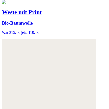
Weitere Informationen:
Datenschutz
,
Impressum
und
AGB
Weste mit Print
Bio-Baumwolle
War 215,- €
jetzt 119,- €