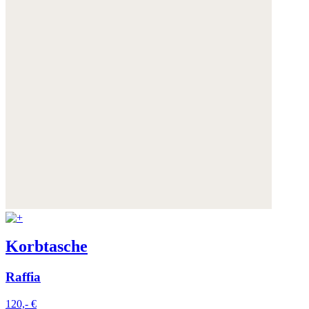
Korbtasche
Raffia
120,- €