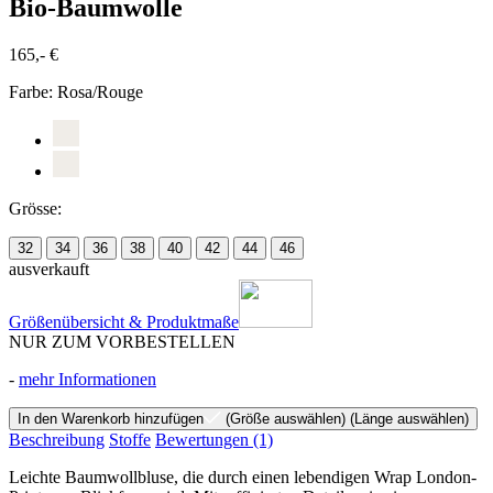
Bio-Baumwolle
165,- €
Farbe:
Rosa/Rouge
Grösse:
32
34
36
38
40
42
44
46
ausverkauft
Größenübersicht & Produktmaße
NUR ZUM VORBESTELLEN
-
mehr Informationen
In den Warenkorb hinzufügen
(Größe auswählen)
(Länge auswählen)
Beschreibung
Stoffe
Bewertungen
(1)
Leichte Baumwollbluse, die durch einen lebendigen Wrap London-