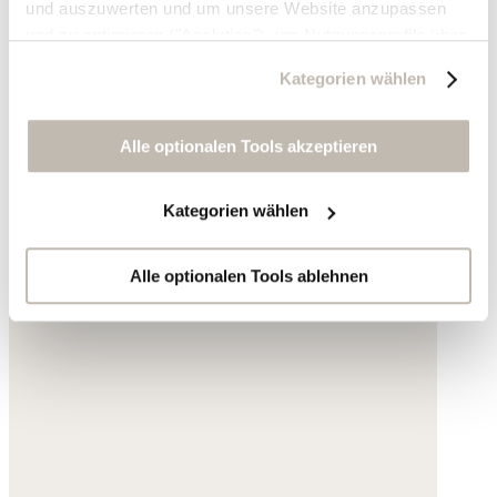
und auszuwerten und um unsere Website anzupassen
und zu optimieren ("Analytics"), um Nutzungsprofile über
die von Ihnen angeklickte Werbung und Ihre Interessen
Kategorien wählen
zu erstellen, um personalisierte Werbung auszuliefern,
um Sie auf anderen Websites wiederzuerkennen und um
Sie erneut mit Werbung anzusprechen sowie um unsere
Alle optionalen Tools akzeptieren
Werbekampagnen auszuwerten ("Marketing").
Kategorien wählen
Ihre Daten werden mit Dienstanbietern geteilt, die wir in
der Datenschutzerklärung genauer auflisten oder wenn
Sie auf "Kategorien wählen" klicken.
Alle optionalen Tools ablehnen
Indem Sie auf "Alle optionalen Tools akzeptieren" klicken,
erklären Sie sich mit der Nutzung der optionalen Tools
wie zuvor beschrieben einverstanden.
Sie können Ihre Einwilligung jederzeit anpassen oder für
die Zukunft widerrufen.