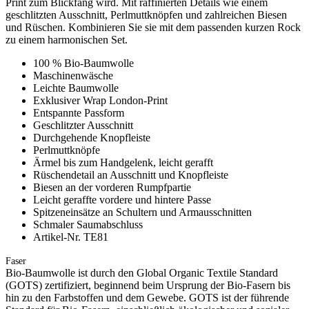
Print zum Blickfang wird. Mit raffinierten Details wie einem
geschlitzten Ausschnitt, Perlmuttknöpfen und zahlreichen Biesen
und Rüschen. Kombinieren Sie sie mit dem passenden kurzen Rock
zu einem harmonischen Set.
100 % Bio-Baumwolle
Maschinenwäsche
Leichte Baumwolle
Exklusiver Wrap London-Print
Entspannte Passform
Geschlitzter Ausschnitt
Durchgehende Knopfleiste
Perlmuttknöpfe
Ärmel bis zum Handgelenk, leicht gerafft
Rüschendetail an Ausschnitt und Knopfleiste
Biesen an der vorderen Rumpfpartie
Leicht geraffte vordere und hintere Passe
Spitzeneinsätze an Schultern und Armausschnitten
Schmaler Saumabschluss
Artikel-Nr. TE81
Faser
Bio-Baumwolle ist durch den Global Organic Textile Standard
(GOTS) zertifiziert, beginnend beim Ursprung der Bio-Fasern bis
hin zu den Farbstoffen und dem Gewebe. GOTS ist der führende