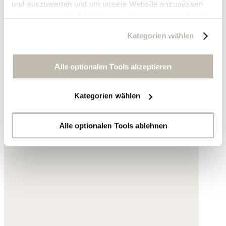
und auszuwerten und um unsere Website anzupassen
und zu optimieren ("Analytics"), um Nutzungsprofile über
die von Ihnen angeklickte Werbung und Ihre Interessen
Kategorien wählen
zu erstellen, um personalisierte Werbung auszuliefern,
um Sie auf anderen Websites wiederzuerkennen und um
Sie erneut mit Werbung anzusprechen sowie um unsere
Alle optionalen Tools akzeptieren
Werbekampagnen auszuwerten ("Marketing").
Kategorien wählen
Ihre Daten werden mit Dienstanbietern geteilt, die wir in
der Datenschutzerklärung genauer auflisten oder wenn
Sie auf "Kategorien wählen" klicken.
Alle optionalen Tools ablehnen
Indem Sie auf "Alle optionalen Tools akzeptieren" klicken,
erklären Sie sich mit der Nutzung der optionalen Tools
wie zuvor beschrieben einverstanden.
Sie können Ihre Einwilligung jederzeit anpassen oder für
die Zukunft widerrufen.