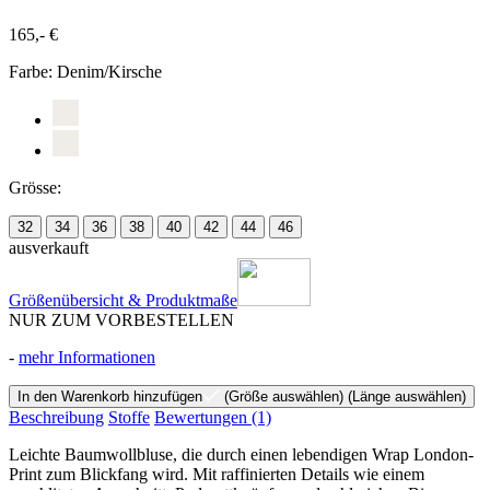
165,- €
Farbe:
Denim/Kirsche
Grösse:
32
34
36
38
40
42
44
46
ausverkauft
Größenübersicht & Produktmaße
NUR ZUM VORBESTELLEN
-
mehr Informationen
In den Warenkorb hinzufügen
(Größe auswählen)
(Länge auswählen)
Beschreibung
Stoffe
Bewertungen
(1)
Leichte Baumwollbluse, die durch einen lebendigen Wrap London-
Print zum Blickfang wird. Mit raffinierten Details wie einem