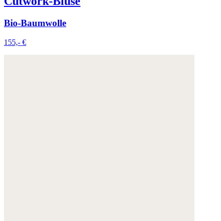
Cutwork-Bluse
Bio-Baumwolle
155,- €