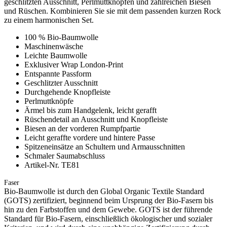
geschlitzten Ausschnitt, Perlmuttknöpfen und zahlreichen Biesen
und Rüschen. Kombinieren Sie sie mit dem passenden kurzen Rock
zu einem harmonischen Set.
100 % Bio-Baumwolle
Maschinenwäsche
Leichte Baumwolle
Exklusiver Wrap London-Print
Entspannte Passform
Geschlitzter Ausschnitt
Durchgehende Knopfleiste
Perlmuttknöpfe
Ärmel bis zum Handgelenk, leicht gerafft
Rüschendetail an Ausschnitt und Knopfleiste
Biesen an der vorderen Rumpfpartie
Leicht geraffte vordere und hintere Passe
Spitzeneinsätze an Schultern und Armausschnitten
Schmaler Saumabschluss
Artikel-Nr. TE81
Faser
Bio-Baumwolle ist durch den Global Organic Textile Standard
(GOTS) zertifiziert, beginnend beim Ursprung der Bio-Fasern bis
hin zu den Farbstoffen und dem Gewebe. GOTS ist der führende
Standard für Bio-Fasern, einschließlich ökologischer und sozialer