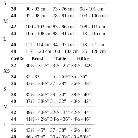
S
38
90 - 93 cm
73 - 76 cm
98 - 101 cm
40
95 - 98 cm
78 - 81 cm
103 - 106 cm
M
42
100 - 103 cm
83 - 86 cm
108 - 111 cm
44
105 - 108 cm
88 - 91 cm
113 - 116 cm
L
46
111 - 114 cm
94 - 97 cm
118 - 121 cm
48
117 - 120 cm
100 - 103 cm
125 - 128 cm
Größe
Brust
Taille
Hüfte
32
30½ - 31½"
23½ - 25"
33½ - 34½"
XS
34
32 - 33"
25 - 26½"
35 - 36"
36
33½ - 34½"
27 - 28"
36½ - 38"
S
38
35½ - 36½"
29 - 30"
38½ - 40"
40
37½ - 38½"
31 - 32"
40½ - 42"
M
42
39½ - 40½"
32½ - 34"
42½ - 44"
44
41½ - 42½"
34½ - 36"
44½ - 46"
L
46
43½ - 45"
37 - 38"
46½ - 48"
48
46 - 47½"
39 - 40½"
49 - 50½"