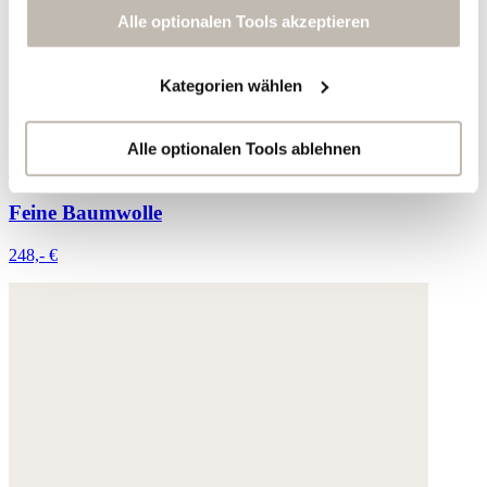
Sie erneut mit Werbung anzusprechen sowie um unsere
Alle optionalen Tools akzeptieren
Werbekampagnen auszuwerten ("Marketing").
Kategorien wählen
Ihre Daten werden mit Dienstanbietern geteilt, die wir in
der Datenschutzerklärung genauer auflisten oder wenn
Sie auf "Kategorien wählen" klicken.
Alle optionalen Tools ablehnen
Sommerkleid mit Print
Indem Sie auf "Alle optionalen Tools akzeptieren" klicken,
Feine Baumwolle
erklären Sie sich mit der Nutzung der optionalen Tools
wie zuvor beschrieben einverstanden.
248,- €
Sie können Ihre Einwilligung jederzeit anpassen oder für
die Zukunft widerrufen.
Weitere Informationen:
Datenschutz
,
Impressum
und
AGB