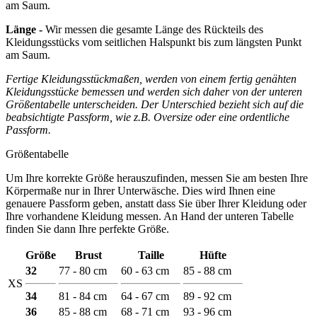
am Saum.
Länge -
Wir messen die gesamte Länge des Rückteils des
Kleidungsstücks vom seitlichen Halspunkt bis zum längsten Punkt
am Saum.
Fertige Kleidungsstückmaßen, werden von einem fertig genähten
Kleidungsstücke bemessen und werden sich daher von der unteren
Größentabelle unterscheiden. Der Unterschied bezieht sich auf die
beabsichtigte Passform, wie z.B. Oversize oder eine ordentliche
Passform.
Größentabelle
Um Ihre korrekte Größe herauszufinden, messen Sie am besten Ihre
Körpermaße nur in Ihrer Unterwäsche. Dies wird Ihnen eine
genauere Passform geben, anstatt dass Sie über Ihrer Kleidung oder
Ihre vorhandene Kleidung messen. An Hand der unteren Tabelle
finden Sie dann Ihre perfekte Größe.
Größe
Brust
Taille
Hüfte
32
77 - 80 cm
60 - 63 cm
85 - 88 cm
XS
34
81 - 84 cm
64 - 67 cm
89 - 92 cm
36
85 - 88 cm
68 - 71 cm
93 - 96 cm