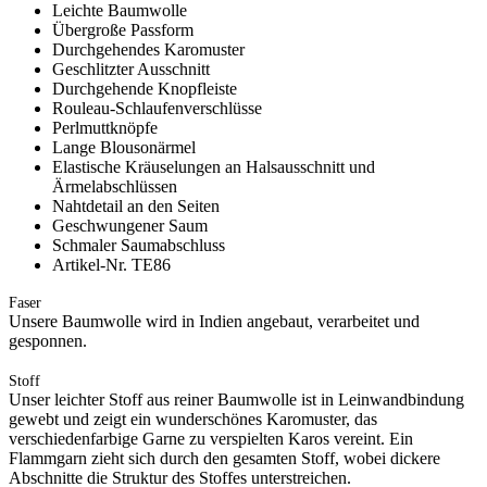
Leichte Baumwolle
Übergroße Passform
Durchgehendes Karomuster
Geschlitzter Ausschnitt
Durchgehende Knopfleiste
Rouleau-Schlaufenverschlüsse
Perlmuttknöpfe
Lange Blousonärmel
Elastische Kräuselungen an Halsausschnitt und
Ärmelabschlüssen
Nahtdetail an den Seiten
Geschwungener Saum
Schmaler Saumabschluss
Artikel-Nr. TE86
Faser
Unsere Baumwolle wird in Indien angebaut, verarbeitet und
gesponnen.
Stoff
Unser leichter Stoff aus reiner Baumwolle ist in Leinwandbindung
gewebt und zeigt ein wunderschönes Karomuster, das
verschiedenfarbige Garne zu verspielten Karos vereint. Ein
Flammgarn zieht sich durch den gesamten Stoff, wobei dickere
Abschnitte die Struktur des Stoffes unterstreichen.