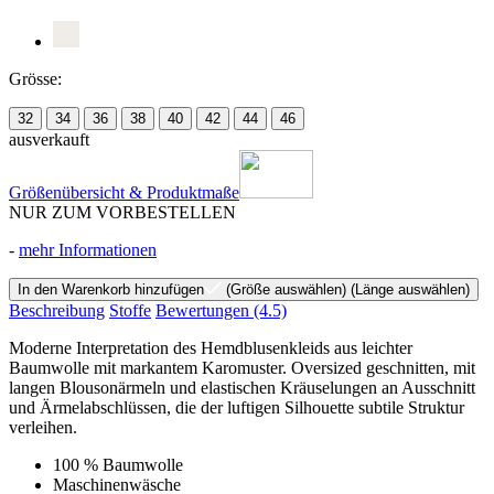
Grösse:
32
34
36
38
40
42
44
46
ausverkauft
Größenübersicht & Produktmaße
NUR ZUM VORBESTELLEN
-
mehr Informationen
In den Warenkorb hinzufügen
(Größe auswählen)
(Länge auswählen)
Beschreibung
Stoffe
Bewertungen
(4.5)
Moderne Interpretation des Hemdblusenkleids aus leichter
Baumwolle mit markantem Karomuster. Oversized geschnitten, mit
langen Blousonärmeln und elastischen Kräuselungen an Ausschnitt
und Ärmelabschlüssen, die der luftigen Silhouette subtile Struktur
verleihen.
100 % Baumwolle
Maschinenwäsche