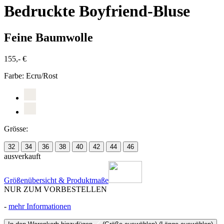
Bedruckte Boyfriend-Bluse
Feine Baumwolle
155,- €
Farbe:
Ecru/Rost
Grösse:
32
34
36
38
40
42
44
46
ausverkauft
Größenübersicht & Produktmaße
NUR ZUM VORBESTELLEN
-
mehr Informationen