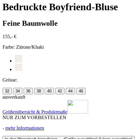
Bedruckte Boyfriend-Bluse
Feine Baumwolle
155,- €
Farbe:
Zitrone/Khaki
Grösse:
32
34
36
38
40
42
44
46
ausverkauft
Größenübersicht & Produktmaße
NUR ZUM VORBESTELLEN
-
mehr Informationen