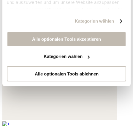
und auszuwerten und um unsere Website anzupassen
und zu optimieren ("Analytics"), um Nutzungsprofile über
die von Ihnen angeklickte Werbung und Ihre Interessen
Kategorien wählen
zu erstellen, um personalisierte Werbung auszuliefern,
um Sie auf anderen Websites wiederzuerkennen und um
Sie erneut mit Werbung anzusprechen sowie um unsere
Alle optionalen Tools akzeptieren
Werbekampagnen auszuwerten ("Marketing").
Kategorien wählen
Ihre Daten werden mit Dienstanbietern geteilt, die wir in
der Datenschutzerklärung genauer auflisten oder wenn
Sie auf "Kategorien wählen" klicken.
Alle optionalen Tools ablehnen
Indem Sie auf "Alle optionalen Tools akzeptieren" klicken,
erklären Sie sich mit der Nutzung der optionalen Tools
wie zuvor beschrieben einverstanden.
Sie können Ihre Einwilligung jederzeit anpassen oder für
die Zukunft widerrufen.