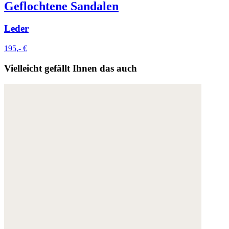
Geflochtene Sandalen
Weitere Informationen:
Datenschutz
,
Impressum
und
AGB
Leder
195,- €
Vielleicht gefällt Ihnen das auch