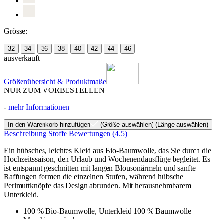
Grösse:
32
34
36
38
40
42
44
46
ausverkauft
Größenübersicht & Produktmaße
NUR ZUM VORBESTELLEN
-
mehr Informationen
In den Warenkorb hinzufügen
(Größe auswählen)
(Länge auswählen)
Beschreibung
Stoffe
Bewertungen
(4.5)
Ein hübsches, leichtes Kleid aus Bio-Baumwolle, das Sie durch die
Hochzeitssaison, den Urlaub und Wochenendausflüge begleitet. Es
ist entspannt geschnitten mit langen Blousonärmeln und sanfte
Raffungen formen die einzelnen Stufen, während hübsche
Perlmuttknöpfe das Design abrunden. Mit herausnehmbarem
Unterkleid.
100 % Bio-Baumwolle, Unterkleid 100 % Baumwolle