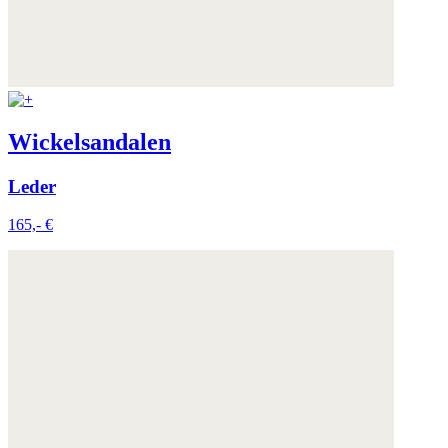
Wickelsandalen
Leder
165,- €