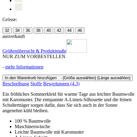
Grösse:
32
34
36
38
40
42
44
46
ausverkauft
Größenübersicht & Produktmaße
NUR ZUM VORBESTELLEN
-
mehr Informationen
In den Warenkorb hinzufügen
(Größe auswählen)
(Länge auswählen)
Beschreibung
Stoffe
Bewertungen
(4.3)
Ein fröhliches Sommerkleid für warme Tage aus leichter Baumwolle
mit Karomuster. Die entspannte A-Linien-Silhouette und die feinen
Schulterträger sorgen dafür, dass Sie sich auch in der Sonne
angenehm kühl bleiben.
100 % Baumwolle
Maschinenwäsche
Leichte Baumwolle mit Karomuster