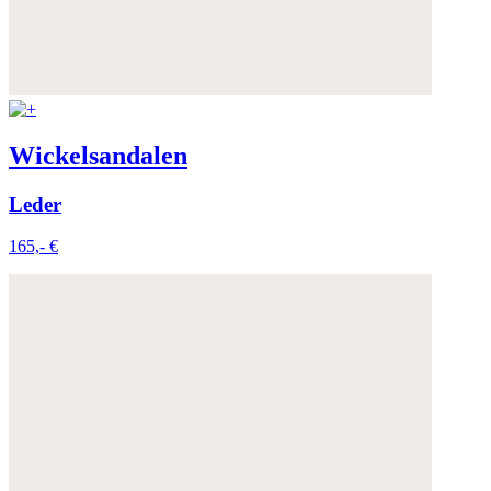
Wickelsandalen
Leder
165,- €