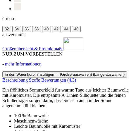
Grösse:
32
34
36
38
40
42
44
46
ausverkauft
Größenübersicht & Produktmaße
NUR ZUM VORBESTELLEN
-
mehr Informationen
In den Warenkorb hinzufügen
(Größe auswählen)
(Länge auswählen)
Beschreibung
Stoffe
Bewertungen
(4.3)
Ein fröhliches Sommerkleid für warme Tage aus leichter Baumwolle
mit Karomuster. Die entspannte A-Linien-Silhouette und die feinen
Schulterträger sorgen dafür, dass Sie sich auch in der Sonne
angenehm kühl bleiben.
100 % Baumwolle
Maschinenwäsche
Leichte Baumwolle mit Karomuster