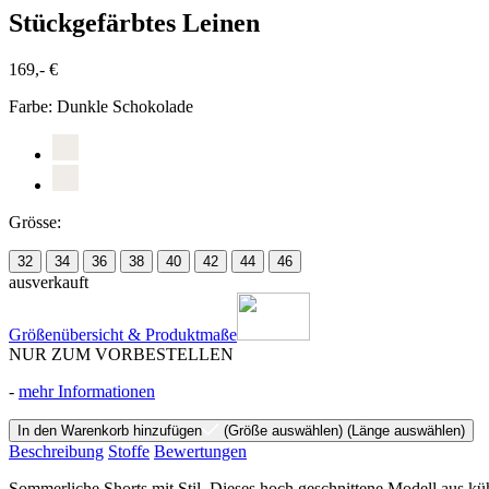
Stückgefärbtes Leinen
169,- €
Farbe:
Dunkle Schokolade
Grösse:
32
34
36
38
40
42
44
46
ausverkauft
Größenübersicht & Produktmaße
NUR ZUM VORBESTELLEN
-
mehr Informationen
In den Warenkorb hinzufügen
(Größe auswählen)
(Länge auswählen)
Beschreibung
Stoffe
Bewertungen
Sommerliche Shorts mit Stil. Dieses hoch geschnittene Modell aus kü