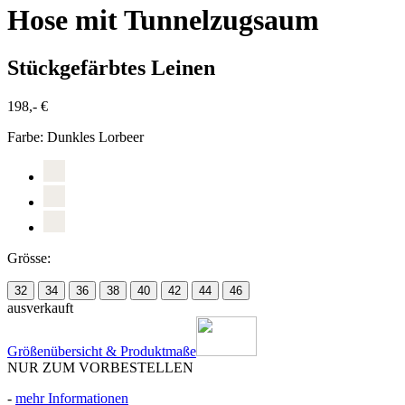
Hose mit Tunnelzugsaum
Stückgefärbtes Leinen
198,- €
Farbe:
Dunkles Lorbeer
Grösse:
32
34
36
38
40
42
44
46
ausverkauft
Größenübersicht & Produktmaße
NUR ZUM VORBESTELLEN
-
mehr Informationen