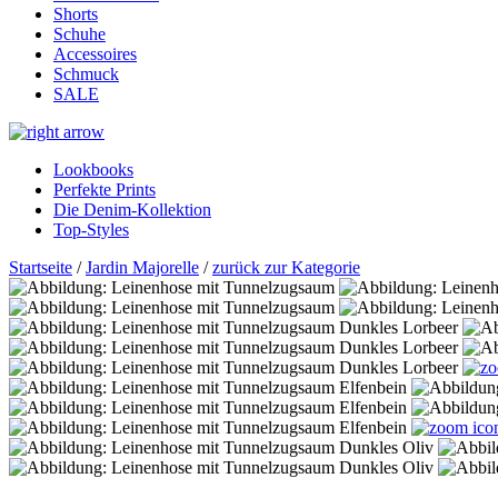
Shorts
Schuhe
Accessoires
Schmuck
SALE
Lookbooks
Perfekte Prints
Die Denim-Kollektion
Top-Styles
Startseite
/
Jardin Majorelle
/
zurück zur Kategorie