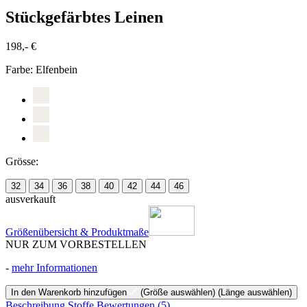
Stückgefärbtes Leinen
198,- €
Farbe:
Elfenbein
Grösse:
32
34
36
38
40
42
44
46
ausverkauft
Größenübersicht & Produktmaße
NUR ZUM VORBESTELLEN
-
mehr Informationen
In den Warenkorb hinzufügen
(Größe auswählen)
(Länge auswählen)
Beschreibung
Stoffe
Bewertungen
(5)