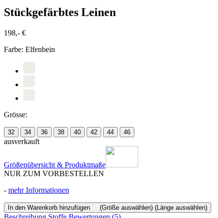
Stückgefärbtes Leinen
198,- €
Farbe:
Elfenbein
Grösse:
32
34
36
38
40
42
44
46
ausverkauft
Größenübersicht & Produktmaße
NUR ZUM VORBESTELLEN
-
mehr Informationen
In den Warenkorb hinzufügen
(Größe auswählen)
(Länge auswählen)
Beschreibung
Stoffe
Bewertungen
(5)