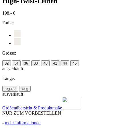
High-Twist-Leinen
198,- €
Farbe:
Grösse:
32
34
36
38
40
42
44
46
ausverkauft
Länge:
regulär
lang
ausverkauft
Größenübersicht & Produktmaße
NUR ZUM VORBESTELLEN
-
mehr Informationen