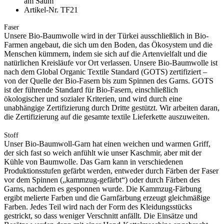
am Saum
Artikel-Nr. TF21
Faser
Unsere Bio-Baumwolle wird in der Türkei ausschließlich in Bio-
Farmen angebaut, die sich um den Boden, das Ökosystem und die
Menschen kümmern, indem sie sich auf die Artenvielfalt und die
natürlichen Kreisläufe vor Ort verlassen. Unsere Bio-Baumwolle ist
nach dem Global Organic Textile Standard (GOTS) zertifiziert –
von der Quelle der Bio-Fasern bis zum Spinnen des Garns. GOTS
ist der führende Standard für Bio-Fasern, einschließlich
ökologischer und sozialer Kriterien, und wird durch eine
unabhängige Zertifizierung durch Dritte gestützt. Wir arbeiten daran,
die Zertifizierung auf die gesamte textile Lieferkette auszuweiten.
Stoff
Unser Bio-Baumwoll-Garn hat einen weichen und warmen Griff,
der sich fast so weich anfühlt wie unser Kaschmir, aber mit der
Kühle von Baumwolle. Das Garn kann in verschiedenen
Produktionsstufen gefärbt werden, entweder durch Färben der Faser
vor dem Spinnen („kammzug-gefärbt“) oder durch Färben des
Garns, nachdem es gesponnen wurde. Die Kammzug-Färbung
ergibt melierte Farben und die Garnfärbung erzeugt gleichmäßige
Farben. Jedes Teil wird nach der Form des Kleidungsstücks
gestrickt, so dass weniger Verschnitt anfällt. Die Einsätze und