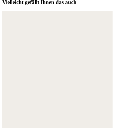
Vielleicht gefällt Ihnen das auch
Weitere Informationen:
Datenschutz
,
Impressum
und
AGB