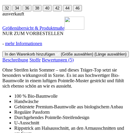
32
34
36
38
40
42
44
46
ausverkauft
Größenübersicht & Produktmaße
NUR ZUM VORBESTELLEN
-
mehr Informationen
In den Warenkorb hinzufügen
(Größe auswählen)
(Länge auswählen)
Beschreibung
Stoffe
Bewertungen
(5)
Ohne Streifen kein Sommer – und dieses Träger-Top setzt sie
besonders wirkungsvoll in Szene. Es ist aus hochwertiger Bio-
Baumwolle in einem luftigen Pointelle-Muster gestrickt und fühlt
sich ebenso schön an wie es aussieht.
100 % Bio-Baumwolle
Handwäsche
Gebürstete Premium-Baumwolle aus biologischem Anbau
Reguläre Passform
Durchgehendes Pointelle-Streifendesign
U-Ausschnitt
Rippstrick am Halsausschnitt, an den Armausschnitten und