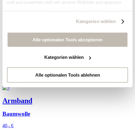
und auszuwerten und um unsere Website anzupassen
und zu optimieren ("Analytics"), um Nutzungsprofile über
die von Ihnen angeklickte Werbung und Ihre Interessen
Kategorien wählen
zu erstellen, um personalisierte Werbung auszuliefern,
um Sie auf anderen Websites wiederzuerkennen und um
Sie erneut mit Werbung anzusprechen sowie um unsere
Alle optionalen Tools akzeptieren
Werbekampagnen auszuwerten ("Marketing").
Kategorien wählen
Ihre Daten werden mit Dienstanbietern geteilt, die wir in
der Datenschutzerklärung genauer auflisten oder wenn
Sie auf "Kategorien wählen" klicken.
Alle optionalen Tools ablehnen
Indem Sie auf "Alle optionalen Tools akzeptieren" klicken,
erklären Sie sich mit der Nutzung der optionalen Tools
Armband
wie zuvor beschrieben einverstanden.
Baumwolle
Sie können Ihre Einwilligung jederzeit anpassen oder für
die Zukunft widerrufen.
40,- €