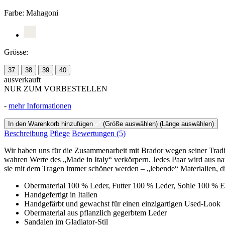
Farbe:
Mahagoni
Grösse:
37
38
39
40
ausverkauft
NUR ZUM VORBESTELLEN
-
mehr Informationen
In den Warenkorb hinzufügen
(Größe auswählen)
(Länge auswählen)
Beschreibung
Pflege
Bewertungen
(5)
Wir haben uns für die Zusammenarbeit mit Brador wegen seiner Tradi
wahren Werte des „Made in Italy“ verkörpern. Jedes Paar wird aus nat
sie mit dem Tragen immer schöner werden – „lebende“ Materialien, die
Obermaterial 100 % Leder, Futter 100 % Leder, Sohle 100 %
Handgefertigt in Italien
Handgefärbt und gewachst für einen einzigartigen Used-Look
Obermaterial aus pflanzlich gegerbtem Leder
Sandalen im Gladiator-Stil