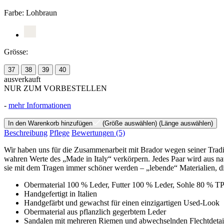
Farbe:
Lohbraun
Grösse:
37
38
39
40
ausverkauft
NUR ZUM VORBESTELLEN
-
mehr Informationen
In den Warenkorb hinzufügen
(Größe auswählen)
(Länge auswählen)
Beschreibung
Pflege
Bewertungen
(5)
Wir haben uns für die Zusammenarbeit mit Brador wegen seiner Tradi
wahren Werte des „Made in Italy“ verkörpern. Jedes Paar wird aus nat
sie mit dem Tragen immer schöner werden – „lebende“ Materialien, die
Obermaterial 100 % Leder, Futter 100 % Leder, Sohle 80 % T
Handgefertigt in Italien
Handgefärbt und gewachst für einen einzigartigen Used-Look
Obermaterial aus pflanzlich gegerbtem Leder
Sandalen mit mehreren Riemen und abwechselnden Flechtdetai