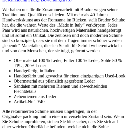
Wir haben uns für die Zusammenarbeit mit Brador wegen seiner
Tradition und Qualität entschieden. Mit mehr als 40 Jahren
Handwerkskunst aus der Romagna im Rücken, stellt Brador Schuhe
her, die die wahren Werte des „Made in Italy“ verkörpern. Jedes
Paar wird aus natürlichen, hochwertigen Materialien handgefertigt
und ist somit ein Unikat. Die zeitlosen und doch modernen Schuhe
sind so konzipiert, dass sie mit dem Tragen immer schöner werden –
„lebende“ Materialien, die sich Schritt für Schritt weiterentwickeln
und von dem Menschen, der sie trägt, geformt werden.
Obermaterial 100 % Leder, Futter 100 % Leder, Sohle 80 %
TPU, 20 % Leder
Handgefertigt in Italien
Handgefärbt und gewachst für einen einzigartigen Used-Look
Obermaterial aus pflanzlich gegerbtem Leder
Sandalen mit mehreren Riemen und abwechselnden
Flechtdetails
Zehenriemen aus Leder
Artikel-Nr. TF40
Alle retournierten Schuhe müssen ungetragen, in der
Originalverpackung und in einem unversehrten Zustand sein. Wenn
Sie Schuhe anprobieren, stellen Sie bitte sicher, dass Sie sich auf
einer weichen Oberfläche befinden, welche nicht die Sohle