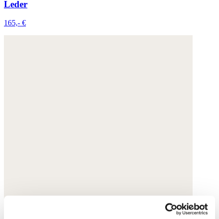
Leder
165,- €