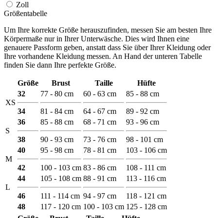
Zoll
Größentabelle
Um Ihre korrekte Größe herauszufinden, messen Sie am besten Ihre
Körpermaße nur in Ihrer Unterwäsche. Dies wird Ihnen eine
genauere Passform geben, anstatt dass Sie über Ihrer Kleidung oder
Ihre vorhandene Kleidung messen. An Hand der unteren Tabelle
finden Sie dann Ihre perfekte Größe.
Größe
Brust
Taille
Hüfte
32
77 - 80 cm
60 - 63 cm
85 - 88 cm
XS
34
81 - 84 cm
64 - 67 cm
89 - 92 cm
36
85 - 88 cm
68 - 71 cm
93 - 96 cm
S
38
90 - 93 cm
73 - 76 cm
98 - 101 cm
40
95 - 98 cm
78 - 81 cm
103 - 106 cm
M
42
100 - 103 cm
83 - 86 cm
108 - 111 cm
44
105 - 108 cm
88 - 91 cm
113 - 116 cm
L
46
111 - 114 cm
94 - 97 cm
118 - 121 cm
48
117 - 120 cm
100 - 103 cm
125 - 128 cm