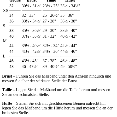
Größe
Brust
Taille
Hüfte
32
30½ - 31½"
23½ - 25"
33½ - 34½"
XS
34
32 - 33"
25 - 26½"
35 - 36"
36
33½ - 34½"
27 - 28"
36½ - 38"
S
38
35½ - 36½"
29 - 30"
38½ - 40"
40
37½ - 38½"
31 - 32"
40½ - 42"
M
42
39½ - 40½"
32½ - 34"
42½ - 44"
44
41½ - 42½"
34½ - 36"
44½ - 46"
L
46
43½ - 45"
37 - 38"
46½ - 48"
48
46 - 47½"
39 - 40½"
49 - 50½"
Brust ‒
Führen Sie das Maßband unter den Achseln hindurch und
messen Sie über der stärksten Stelle der Brust.
Taille ‒
Legen Sie das Maßband um die Taille herum und messen
Sie an der schmalsten Stelle.
Hüfte ‒
Stellen Sie sich mit geschlossenen Beinen aufrecht hin,
legen Sie das Maßband um die Hüfte herum und messen Sie an der
breitesten Stelle.