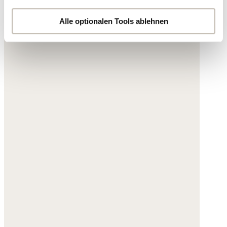
der Datenschutzerklärung genauer auflisten oder wenn
Sie auf "Kategorien wählen" klicken.
Alle optionalen Tools ablehnen
Indem Sie auf "Alle optionalen Tools akzeptieren" klicken,
erklären Sie sich mit der Nutzung der optionalen Tools
wie zuvor beschrieben einverstanden.
Sie können Ihre Einwilligung jederzeit anpassen oder für
die Zukunft widerrufen.
Weitere Informationen:
Datenschutz
,
Impressum
und
AGB