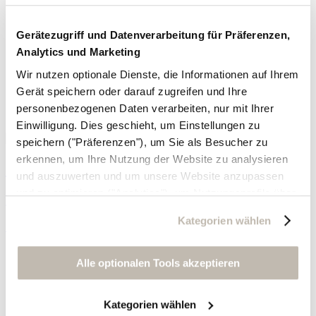
Gerätezugriff und Datenverarbeitung für Präferenzen,
Analytics und Marketing
Wir nutzen optionale Dienste, die Informationen auf Ihrem
Gerät speichern oder darauf zugreifen und Ihre
personenbezogenen Daten verarbeiten, nur mit Ihrer
Einwilligung. Dies geschieht, um Einstellungen zu
speichern ("Präferenzen"), um Sie als Besucher zu
erkennen, um Ihre Nutzung der Website zu analysieren
Sandalen mit quadratischer Zehenpartie
und auszuwerten und um unsere Website anzupassen
und zu optimieren ("Analytics"), um Nutzungsprofile über
Leder
die von Ihnen angeklickte Werbung und Ihre Interessen
Kategorien wählen
zu erstellen, um personalisierte Werbung auszuliefern,
199,- €
um Sie auf anderen Websites wiederzuerkennen und um
Sie erneut mit Werbung anzusprechen sowie um unsere
Alle optionalen Tools akzeptieren
Werbekampagnen auszuwerten ("Marketing").
Kategorien wählen
Ihre Daten werden mit Dienstanbietern geteilt, die wir in