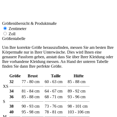
Größenübersicht & Produktmaße
Zentimeter
Zoll
Größentabelle
Um Ihre korrekte Größe herauszufinden, messen Sie am besten Ihre
Körpermaße nur in Ihrer Unterwäsche. Dies wird Ihnen eine
genauere Passform geben, anstatt dass Sie über Ihrer Kleidung oder
Ihre vorhandene Kleidung messen. An Hand der unteren Tabelle
finden Sie dann Ihre perfekte Größe.
Größe
Brust
Taille
Hüfte
32
77 - 80 cm
60 - 63 cm
85 - 88 cm
XS
34
81 - 84 cm
64 - 67 cm
89 - 92 cm
36
85 - 88 cm
68 - 71 cm
93 - 96 cm
S
38
90 - 93 cm
73 - 76 cm
98 - 101 cm
40
95 - 98 cm
78 - 81 cm
103 - 106 cm
M