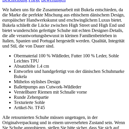
Wir haben uns für die Zusammenarbeit mit Bukela entschieden, da
die Marke die perfekte Mischung aus ethischem dänischem Design,
europäischer Handwerkskunst und erschwinglichem Luxus bietet.
Bukela schließt die Lücke zwischen High Street und High End und
bietet wunderschön gefertigte Schuhe mit echten Designer-Details,
die alle verantwortungsbewusst in kleinen Familienbetrieben in
Italien, Spanien und Portugal hergestellt werden. Qualität, Integrität
und Stil, die von Dauer sind.
Obermaterial 100 % Wildleder, Futter 100 % Leder, Sohle
Leichtes TPU
Absatzhöhe 1.4 cm
Entworfen und handgefertigt von der dänischen Schuhmarke
Bukela
Mühelos stylishes Design
Ballettpumps aus Cutwork-Wildleder
Verstellbarer Riemen mit Schnalle vorne
Runde Zehenpartie
Texturierte Sohle
Artikel-Nr. TF45
Alle retournierten Schuhe müssen ungetragen, in der
Originalverpackung und in einem unversehrten Zustand sein. Wenn
Sie Schuhe anprobieren, stellen Sie bitte sicher, dass Sie sich auf