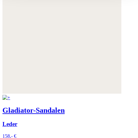
Sie können Ihre Einwilligung jederzeit anpassen oder für
die Zukunft widerrufen.
Weitere Informationen:
Datenschutz
,
Impressum
und
AGB
Gladiator-Sandalen
Leder
158,- €