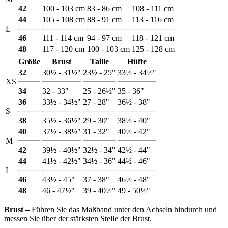
42
100 - 103 cm
83 - 86 cm
108 - 111 cm
44
105 - 108 cm
88 - 91 cm
113 - 116 cm
L
46
111 - 114 cm
94 - 97 cm
118 - 121 cm
48
117 - 120 cm
100 - 103 cm
125 - 128 cm
Größe
Brust
Taille
Hüfte
32
30½ - 31½"
23½ - 25"
33½ - 34½"
XS
34
32 - 33"
25 - 26½"
35 - 36"
36
33½ - 34½"
27 - 28"
36½ - 38"
S
38
35½ - 36½"
29 - 30"
38½ - 40"
40
37½ - 38½"
31 - 32"
40½ - 42"
M
42
39½ - 40½"
32½ - 34"
42½ - 44"
44
41½ - 42½"
34½ - 36"
44½ - 46"
L
46
43½ - 45"
37 - 38"
46½ - 48"
48
46 - 47½"
39 - 40½"
49 - 50½"
Brust ‒
Führen Sie das Maßband unter den Achseln hindurch und
messen Sie über der stärksten Stelle der Brust.