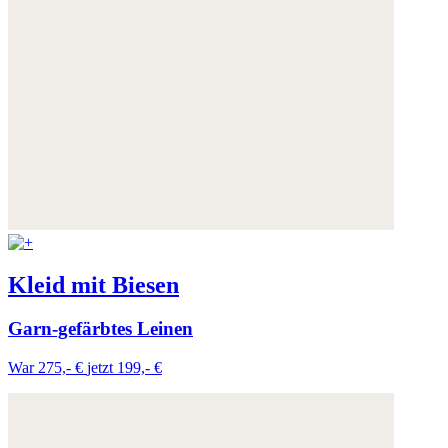
Kleid mit Biesen
Garn-gefärbtes Leinen
War 275,- €
jetzt 199,- €