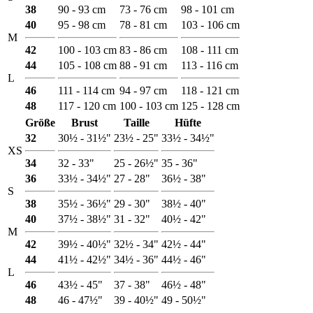
38
90 - 93 cm
73 - 76 cm
98 - 101 cm
40
95 - 98 cm
78 - 81 cm
103 - 106 cm
M
42
100 - 103 cm
83 - 86 cm
108 - 111 cm
44
105 - 108 cm
88 - 91 cm
113 - 116 cm
L
46
111 - 114 cm
94 - 97 cm
118 - 121 cm
48
117 - 120 cm
100 - 103 cm
125 - 128 cm
Größe
Brust
Taille
Hüfte
32
30½ - 31½"
23½ - 25"
33½ - 34½"
XS
34
32 - 33"
25 - 26½"
35 - 36"
36
33½ - 34½"
27 - 28"
36½ - 38"
S
38
35½ - 36½"
29 - 30"
38½ - 40"
40
37½ - 38½"
31 - 32"
40½ - 42"
M
42
39½ - 40½"
32½ - 34"
42½ - 44"
44
41½ - 42½"
34½ - 36"
44½ - 46"
L
46
43½ - 45"
37 - 38"
46½ - 48"
48
46 - 47½"
39 - 40½"
49 - 50½"