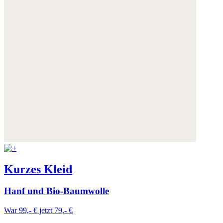
Kurzes Kleid
Hanf und Bio-Baumwolle
War 99,- €
jetzt 79,- €