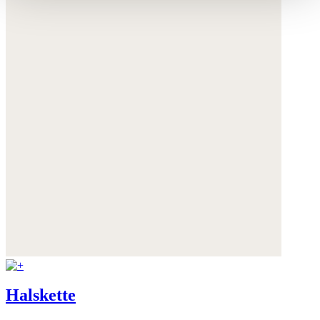
wie zuvor beschrieben einverstanden.
Sie können Ihre Einwilligung jederzeit anpassen oder für
die Zukunft widerrufen.
Weitere Informationen:
Datenschutz
,
Impressum
und
AGB
Halskette