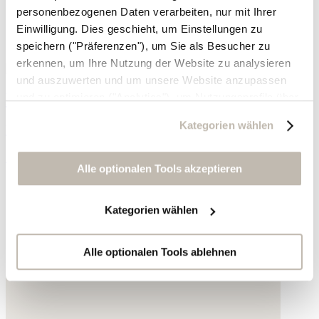
personenbezogenen Daten verarbeiten, nur mit Ihrer
Einwilligung. Dies geschieht, um Einstellungen zu
speichern ("Präferenzen"), um Sie als Besucher zu
erkennen, um Ihre Nutzung der Website zu analysieren
und auszuwerten und um unsere Website anzupassen
Perlenkette
und zu optimieren ("Analytics"), um Nutzungsprofile über
die von Ihnen angeklickte Werbung und Ihre Interessen
Kategorien wählen
Karneol
zu erstellen, um personalisierte Werbung auszuliefern,
um Sie auf anderen Websites wiederzuerkennen und um
110,- €
Sie erneut mit Werbung anzusprechen sowie um unsere
Alle optionalen Tools akzeptieren
Werbekampagnen auszuwerten ("Marketing").
Kategorien wählen
Ihre Daten werden mit Dienstanbietern geteilt, die wir in
der Datenschutzerklärung genauer auflisten oder wenn
Sie auf "Kategorien wählen" klicken.
Alle optionalen Tools ablehnen
Indem Sie auf "Alle optionalen Tools akzeptieren" klicken,
erklären Sie sich mit der Nutzung der optionalen Tools