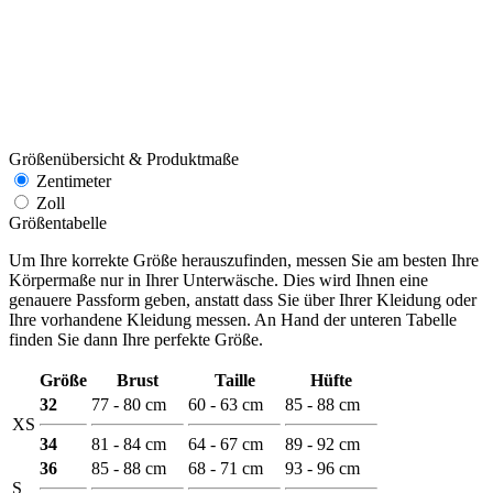
Größenübersicht & Produktmaße
Zentimeter
Zoll
Größentabelle
Um Ihre korrekte Größe herauszufinden, messen Sie am besten Ihre
Körpermaße nur in Ihrer Unterwäsche. Dies wird Ihnen eine
genauere Passform geben, anstatt dass Sie über Ihrer Kleidung oder
Ihre vorhandene Kleidung messen. An Hand der unteren Tabelle
finden Sie dann Ihre perfekte Größe.
Größe
Brust
Taille
Hüfte
32
77 - 80 cm
60 - 63 cm
85 - 88 cm
XS
34
81 - 84 cm
64 - 67 cm
89 - 92 cm
36
85 - 88 cm
68 - 71 cm
93 - 96 cm
S