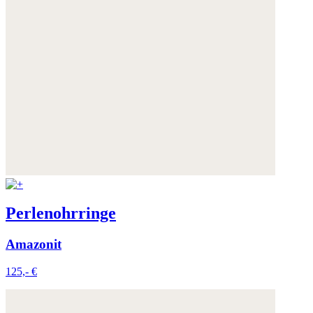
die Zukunft widerrufen.
Weitere Informationen:
Datenschutz
,
Impressum
und
AGB
Perlenohrringe
Amazonit
125,- €