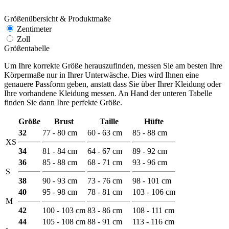
Größenübersicht & Produktmaße
Zentimeter
Zoll
Größentabelle
Um Ihre korrekte Größe herauszufinden, messen Sie am besten Ihre
Körpermaße nur in Ihrer Unterwäsche. Dies wird Ihnen eine
genauere Passform geben, anstatt dass Sie über Ihrer Kleidung oder
Ihre vorhandene Kleidung messen. An Hand der unteren Tabelle
finden Sie dann Ihre perfekte Größe.
Größe
Brust
Taille
Hüfte
32
77 - 80 cm
60 - 63 cm
85 - 88 cm
XS
34
81 - 84 cm
64 - 67 cm
89 - 92 cm
36
85 - 88 cm
68 - 71 cm
93 - 96 cm
S
38
90 - 93 cm
73 - 76 cm
98 - 101 cm
40
95 - 98 cm
78 - 81 cm
103 - 106 cm
M
42
100 - 103 cm
83 - 86 cm
108 - 111 cm
44
105 - 108 cm
88 - 91 cm
113 - 116 cm