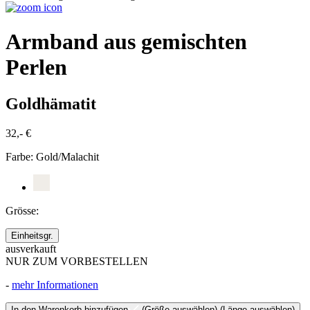
Armband aus gemischten
Perlen
Goldhämatit
32,- €
Farbe:
Gold/Malachit
Grösse:
Einheitsgr.
ausverkauft
NUR ZUM VORBESTELLEN
-
mehr Informationen
In den Warenkorb hinzufügen
(Größe auswählen)
(Länge auswählen)