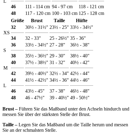
L
46
111 - 114 cm
94 - 97 cm
118 - 121 cm
48
117 - 120 cm
100 - 103 cm
125 - 128 cm
Größe
Brust
Taille
Hüfte
32
30½ - 31½"
23½ - 25"
33½ - 34½"
XS
34
32 - 33"
25 - 26½"
35 - 36"
36
33½ - 34½"
27 - 28"
36½ - 38"
S
38
35½ - 36½"
29 - 30"
38½ - 40"
40
37½ - 38½"
31 - 32"
40½ - 42"
M
42
39½ - 40½"
32½ - 34"
42½ - 44"
44
41½ - 42½"
34½ - 36"
44½ - 46"
L
46
43½ - 45"
37 - 38"
46½ - 48"
48
46 - 47½"
39 - 40½"
49 - 50½"
Brust ‒
Führen Sie das Maßband unter den Achseln hindurch und
messen Sie über der stärksten Stelle der Brust.
Taille ‒
Legen Sie das Maßband um die Taille herum und messen
Sie an der schmalsten Stelle.