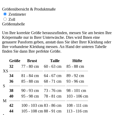
Größenübersicht & Produktmaße
Zentimeter
Zoll
Größentabelle
Um Ihre korrekte Größe herauszufinden, messen Sie am besten Ihre
Körpermaße nur in Ihrer Unterwäsche. Dies wird Ihnen eine
genauere Passform geben, anstatt dass Sie über Ihrer Kleidung oder
Ihre vorhandene Kleidung messen. An Hand der unteren Tabelle
finden Sie dann Ihre perfekte Größe.
Größe
Brust
Taille
Hüfte
32
77 - 80 cm
60 - 63 cm
85 - 88 cm
XS
34
81 - 84 cm
64 - 67 cm
89 - 92 cm
36
85 - 88 cm
68 - 71 cm
93 - 96 cm
S
38
90 - 93 cm
73 - 76 cm
98 - 101 cm
40
95 - 98 cm
78 - 81 cm
103 - 106 cm
M
42
100 - 103 cm
83 - 86 cm
108 - 111 cm
44
105 - 108 cm
88 - 91 cm
113 - 116 cm