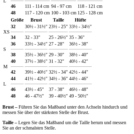
L
46
111 - 114 cm
94 - 97 cm
118 - 121 cm
48
117 - 120 cm
100 - 103 cm
125 - 128 cm
Größe
Brust
Taille
Hüfte
32
30½ - 31½"
23½ - 25"
33½ - 34½"
XS
34
32 - 33"
25 - 26½"
35 - 36"
36
33½ - 34½"
27 - 28"
36½ - 38"
S
38
35½ - 36½"
29 - 30"
38½ - 40"
40
37½ - 38½"
31 - 32"
40½ - 42"
M
42
39½ - 40½"
32½ - 34"
42½ - 44"
44
41½ - 42½"
34½ - 36"
44½ - 46"
L
46
43½ - 45"
37 - 38"
46½ - 48"
48
46 - 47½"
39 - 40½"
49 - 50½"
Brust ‒
Führen Sie das Maßband unter den Achseln hindurch und
messen Sie über der stärksten Stelle der Brust.
Taille ‒
Legen Sie das Maßband um die Taille herum und messen
Sie an der schmalsten Stelle.