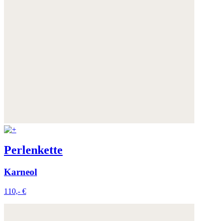
die Zukunft widerrufen.
Weitere Informationen:
Datenschutz
,
Impressum
und
AGB
Perlenkette
Karneol
110,- €