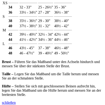
XS
34
32 - 33"
25 - 26½"
35 - 36"
36
33½ - 34½"
27 - 28"
36½ - 38"
S
38
35½ - 36½"
29 - 30"
38½ - 40"
40
37½ - 38½"
31 - 32"
40½ - 42"
M
42
39½ - 40½"
32½ - 34"
42½ - 44"
44
41½ - 42½"
34½ - 36"
44½ - 46"
L
46
43½ - 45"
37 - 38"
46½ - 48"
48
46 - 47½"
39 - 40½"
49 - 50½"
Brust ‒
Führen Sie das Maßband unter den Achseln hindurch und
messen Sie über der stärksten Stelle der Brust.
Taille ‒
Legen Sie das Maßband um die Taille herum und messen
Sie an der schmalsten Stelle.
Hüfte ‒
Stellen Sie sich mit geschlossenen Beinen aufrecht hin,
legen Sie das Maßband um die Hüfte herum und messen Sie an der
breitesten Stelle.
schließen