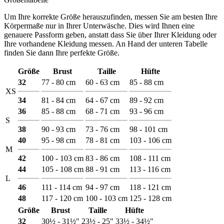
Um Ihre korrekte Größe herauszufinden, messen Sie am besten Ihre
Körpermaße nur in Ihrer Unterwäsche. Dies wird Ihnen eine
genauere Passform geben, anstatt dass Sie über Ihrer Kleidung oder
Ihre vorhandene Kleidung messen. An Hand der unteren Tabelle
finden Sie dann Ihre perfekte Größe.
Größe
Brust
Taille
Hüfte
32
77 - 80 cm
60 - 63 cm
85 - 88 cm
XS
34
81 - 84 cm
64 - 67 cm
89 - 92 cm
36
85 - 88 cm
68 - 71 cm
93 - 96 cm
S
38
90 - 93 cm
73 - 76 cm
98 - 101 cm
40
95 - 98 cm
78 - 81 cm
103 - 106 cm
M
42
100 - 103 cm
83 - 86 cm
108 - 111 cm
44
105 - 108 cm
88 - 91 cm
113 - 116 cm
L
46
111 - 114 cm
94 - 97 cm
118 - 121 cm
48
117 - 120 cm
100 - 103 cm
125 - 128 cm
Größe
Brust
Taille
Hüfte
32
30½ - 31½"
23½ - 25"
33½ - 34½"