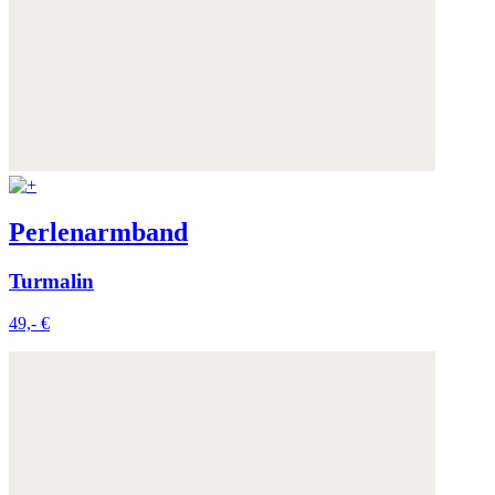
Weitere Informationen:
Datenschutz
,
Impressum
und
AGB
Perlenarmband
Turmalin
49,- €