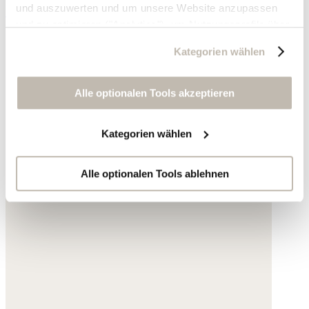
und auszuwerten und um unsere Website anzupassen
125,- €
und zu optimieren ("Analytics"), um Nutzungsprofile über
die von Ihnen angeklickte Werbung und Ihre Interessen
Kategorien wählen
zu erstellen, um personalisierte Werbung auszuliefern,
um Sie auf anderen Websites wiederzuerkennen und um
Sie erneut mit Werbung anzusprechen sowie um unsere
Alle optionalen Tools akzeptieren
Werbekampagnen auszuwerten ("Marketing").
Kategorien wählen
Ihre Daten werden mit Dienstanbietern geteilt, die wir in
der Datenschutzerklärung genauer auflisten oder wenn
Sie auf "Kategorien wählen" klicken.
Alle optionalen Tools ablehnen
Indem Sie auf "Alle optionalen Tools akzeptieren" klicken,
erklären Sie sich mit der Nutzung der optionalen Tools
wie zuvor beschrieben einverstanden.
Sie können Ihre Einwilligung jederzeit anpassen oder für
die Zukunft widerrufen.