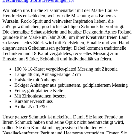
Beschreibung
Stoffe
Bewertungen
(5)
Wir haben uns für die Zusammenarbeit mit der Marke Louise
Hendricks entschieden, weil wir die Mischung aus Bohème-
Wurzeln, Rock-Spirit und weltweiter Inspiration lieben, die
außergewöhnlichen, geschichtsträchtigen Schmuck hervorbringt.
Die ehemalige Schauspielerin und heutige Designerin Agnès Roland
gründete ihre Marke im Jahr 2006, um ihrer Kreativität freien Lauf
zu lassen. Jedes Stück wird mit Edelsteinen, Emaille und von Hand
eingravierten Geheimnissen gefertigt. Dabei kommen traditionelle
Techniken und 18 Karat vergoldetes, recyceltes Messing zum
Einsatz, um Stärke, Schönheit und Individualität zu feiern.
100 % 18-Karat vergoldet-plated Messing mit Zirconia
Länge 48 cm, Anhängerlänge 2 cm
Halskette mit Anhänger
Eckiger Anhänger aus gebürstetem, goldplattiertem Messing
Feine, goldplattierte Kette
Mit Zirkoniasteinen besetzt
Karabinerverschluss
Artikel-Nr. TF90
Unser ganzer Schmuck ist nickelfrei. Damit Sie lange Freude an
Ihrem Schmuck haben und seine Optik nicht beeinträchtigt wird,
sollten Sie den Kontakt mit aggressiven Produkten wie
Nagellackentferner, Parfum und Haarspray vermeiden. Tragen Sie