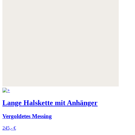
die Zukunft widerrufen.
Weitere Informationen:
Datenschutz
,
Impressum
und
AGB
Lange Halskette mit Anhänger
Vergoldetes Messing
245,- €