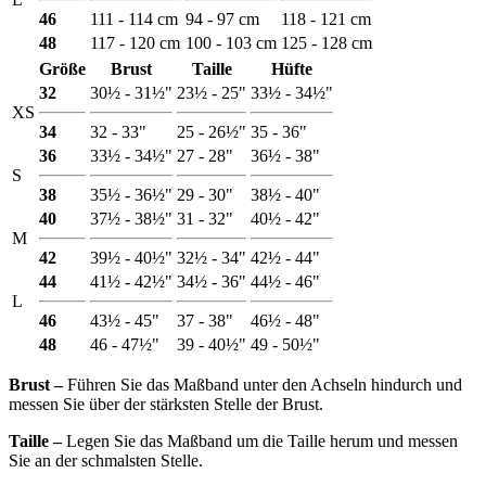
46
111 - 114 cm
94 - 97 cm
118 - 121 cm
48
117 - 120 cm
100 - 103 cm
125 - 128 cm
Größe
Brust
Taille
Hüfte
32
30½ - 31½"
23½ - 25"
33½ - 34½"
XS
34
32 - 33"
25 - 26½"
35 - 36"
36
33½ - 34½"
27 - 28"
36½ - 38"
S
38
35½ - 36½"
29 - 30"
38½ - 40"
40
37½ - 38½"
31 - 32"
40½ - 42"
M
42
39½ - 40½"
32½ - 34"
42½ - 44"
44
41½ - 42½"
34½ - 36"
44½ - 46"
L
46
43½ - 45"
37 - 38"
46½ - 48"
48
46 - 47½"
39 - 40½"
49 - 50½"
Brust ‒
Führen Sie das Maßband unter den Achseln hindurch und
messen Sie über der stärksten Stelle der Brust.
Taille ‒
Legen Sie das Maßband um die Taille herum und messen
Sie an der schmalsten Stelle.