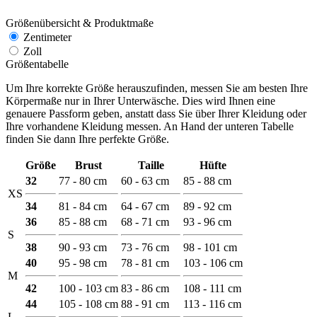
Größenübersicht & Produktmaße
Zentimeter
Zoll
Größentabelle
Um Ihre korrekte Größe herauszufinden, messen Sie am besten Ihre
Körpermaße nur in Ihrer Unterwäsche. Dies wird Ihnen eine
genauere Passform geben, anstatt dass Sie über Ihrer Kleidung oder
Ihre vorhandene Kleidung messen. An Hand der unteren Tabelle
finden Sie dann Ihre perfekte Größe.
Größe
Brust
Taille
Hüfte
32
77 - 80 cm
60 - 63 cm
85 - 88 cm
XS
34
81 - 84 cm
64 - 67 cm
89 - 92 cm
36
85 - 88 cm
68 - 71 cm
93 - 96 cm
S
38
90 - 93 cm
73 - 76 cm
98 - 101 cm
40
95 - 98 cm
78 - 81 cm
103 - 106 cm
M
42
100 - 103 cm
83 - 86 cm
108 - 111 cm
44
105 - 108 cm
88 - 91 cm
113 - 116 cm
L