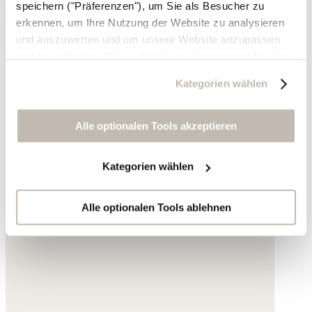
speichern ("Präferenzen"), um Sie als Besucher zu
erkennen, um Ihre Nutzung der Website zu analysieren
und auszuwerten und um unsere Website anzupassen
Ohrringe mit eckigem Anhänger
und zu optimieren ("Analytics"), um Nutzungsprofile über
die von Ihnen angeklickte Werbung und Ihre Interessen
Goldplattierter Messing
Kategorien wählen
zu erstellen, um personalisierte Werbung auszuliefern,
195,- €
um Sie auf anderen Websites wiederzuerkennen und um
Sie erneut mit Werbung anzusprechen sowie um unsere
Alle optionalen Tools akzeptieren
Werbekampagnen auszuwerten ("Marketing").
Kategorien wählen
Ihre Daten werden mit Dienstanbietern geteilt, die wir in
der Datenschutzerklärung genauer auflisten oder wenn
Sie auf "Kategorien wählen" klicken.
Alle optionalen Tools ablehnen
Indem Sie auf "Alle optionalen Tools akzeptieren" klicken,
erklären Sie sich mit der Nutzung der optionalen Tools
wie zuvor beschrieben einverstanden.
Sie können Ihre Einwilligung jederzeit anpassen oder für