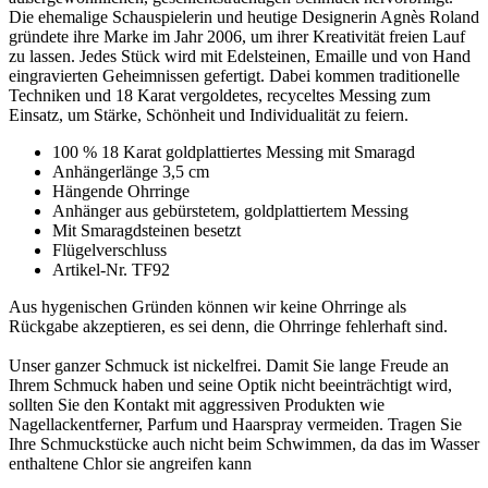
Die ehemalige Schauspielerin und heutige Designerin Agnès Roland
gründete ihre Marke im Jahr 2006, um ihrer Kreativität freien Lauf
zu lassen. Jedes Stück wird mit Edelsteinen, Emaille und von Hand
eingravierten Geheimnissen gefertigt. Dabei kommen traditionelle
Techniken und 18 Karat vergoldetes, recyceltes Messing zum
Einsatz, um Stärke, Schönheit und Individualität zu feiern.
100 % 18 Karat goldplattiertes Messing mit Smaragd
Anhängerlänge 3,5 cm
Hängende Ohrringe
Anhänger aus gebürstetem, goldplattiertem Messing
Mit Smaragdsteinen besetzt
Flügelverschluss
Artikel-Nr. TF92
Aus hygenischen Gründen können wir keine Ohrringe als
Rückgabe akzeptieren, es sei denn, die Ohrringe fehlerhaft sind.
Unser ganzer Schmuck ist nickelfrei. Damit Sie lange Freude an
Ihrem Schmuck haben und seine Optik nicht beeinträchtigt wird,
sollten Sie den Kontakt mit aggressiven Produkten wie
Nagellackentferner, Parfum und Haarspray vermeiden. Tragen Sie
Ihre Schmuckstücke auch nicht beim Schwimmen, da das im Wasser
enthaltene Chlor sie angreifen kann