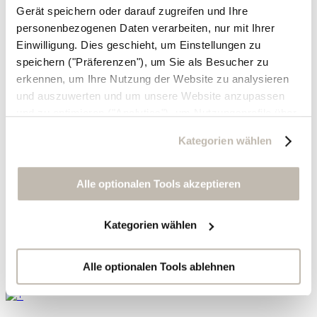
Gerät speichern oder darauf zugreifen und Ihre
personenbezogenen Daten verarbeiten, nur mit Ihrer
Einwilligung. Dies geschieht, um Einstellungen zu
speichern ("Präferenzen"), um Sie als Besucher zu
erkennen, um Ihre Nutzung der Website zu analysieren
und auszuwerten und um unsere Website anzupassen
und zu optimieren ("Analytics"), um Nutzungsprofile über
die von Ihnen angeklickte Werbung und Ihre Interessen
Kategorien wählen
zu erstellen, um personalisierte Werbung auszuliefern,
um Sie auf anderen Websites wiederzuerkennen und um
Sie erneut mit Werbung anzusprechen sowie um unsere
Alle optionalen Tools akzeptieren
Werbekampagnen auszuwerten ("Marketing").
Kategorien wählen
Ihre Daten werden mit Dienstanbietern geteilt, die wir in
der Datenschutzerklärung genauer auflisten oder wenn
Sie auf "Kategorien wählen" klicken.
Alle optionalen Tools ablehnen
Indem Sie auf "Alle optionalen Tools akzeptieren" klicken,
erklären Sie sich mit der Nutzung der optionalen Tools