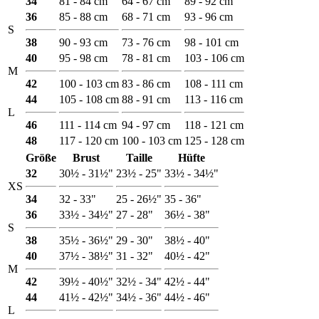
34
81 - 84 cm
64 - 67 cm
89 - 92 cm
36
85 - 88 cm
68 - 71 cm
93 - 96 cm
S
38
90 - 93 cm
73 - 76 cm
98 - 101 cm
40
95 - 98 cm
78 - 81 cm
103 - 106 cm
M
42
100 - 103 cm
83 - 86 cm
108 - 111 cm
44
105 - 108 cm
88 - 91 cm
113 - 116 cm
L
46
111 - 114 cm
94 - 97 cm
118 - 121 cm
48
117 - 120 cm
100 - 103 cm
125 - 128 cm
Größe
Brust
Taille
Hüfte
32
30½ - 31½"
23½ - 25"
33½ - 34½"
XS
34
32 - 33"
25 - 26½"
35 - 36"
36
33½ - 34½"
27 - 28"
36½ - 38"
S
38
35½ - 36½"
29 - 30"
38½ - 40"
40
37½ - 38½"
31 - 32"
40½ - 42"
M
42
39½ - 40½"
32½ - 34"
42½ - 44"
44
41½ - 42½"
34½ - 36"
44½ - 46"
L