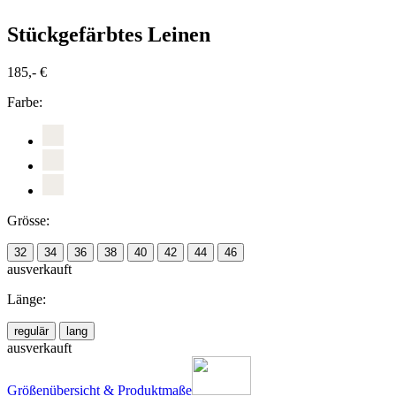
Stückgefärbtes Leinen
185,- €
Farbe:
Grösse:
32
34
36
38
40
42
44
46
ausverkauft
Länge:
regulär
lang
ausverkauft
Größenübersicht & Produktmaße