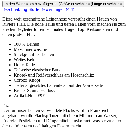
In den Warenkorb hinzufügen
(Größe auswählen)
(Länge auswählen)
Beschreibung
Stoffe
Bewertungen
(4.4)
Diese weit geschnittene Leinenhose versprüht einen Hauch von
Riviera-Flair. Die hohe Taille und tiefen Falten vorn machen sie zum
idealen Begleiter für ein schmales Träger-Top, Keilsandalen und
einen großen Hut.
100 % Leinen
Maschinenwäsche
Stückgefärbtes Leinen
Weites Bein
Hohe Taille
Teilweise elastischer Bund
Knopf- und Reißverschluss am Hosenschlitz
Corozo-Knopf
Tiefer angesetztes Faltendetail auf der Vorderseite
Breiter Saumabschluss
Artikel-Nr. TF97
Faser
Der für unser Leinen verwendete Flachs wird in Frankreich
angebaut, wo die Flachspflanze mit einem Minimum an Wasser,
Energie, Pestiziden und Düngemitteln auskommt, was sie zu einer
der natürlichsten nachhaltigen Fasern macht.