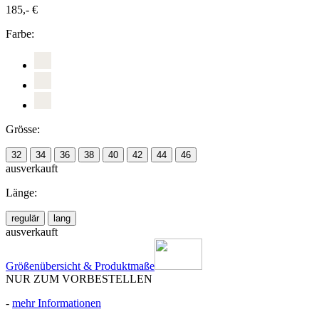
185,- €
Farbe:
Grösse:
32
34
36
38
40
42
44
46
ausverkauft
Länge:
regulär
lang
ausverkauft
Größenübersicht & Produktmaße
NUR ZUM VORBESTELLEN
-
mehr Informationen