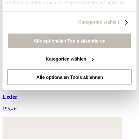
und auszuwerten und um unsere Website anzupassen
und zu optimieren ("Analytics"), um Nutzungsprofile über
die von Ihnen angeklickte Werbung und Ihre Interessen
Kategorien wählen
zu erstellen, um personalisierte Werbung auszuliefern,
um Sie auf anderen Websites wiederzuerkennen und um
Sie erneut mit Werbung anzusprechen sowie um unsere
Alle optionalen Tools akzeptieren
Werbekampagnen auszuwerten ("Marketing").
Kategorien wählen
Ihre Daten werden mit Dienstanbietern geteilt, die wir in
der Datenschutzerklärung genauer auflisten oder wenn
Sie auf "Kategorien wählen" klicken.
Alle optionalen Tools ablehnen
Geflochtene Sandalen
Indem Sie auf "Alle optionalen Tools akzeptieren" klicken,
Leder
erklären Sie sich mit der Nutzung der optionalen Tools
wie zuvor beschrieben einverstanden.
195,- €
Sie können Ihre Einwilligung jederzeit anpassen oder für
die Zukunft widerrufen.