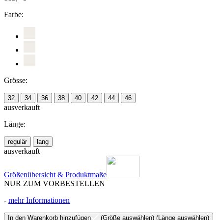
Farbe:
Grösse:
32
34
36
38
40
42
44
46
ausverkauft
Länge:
regulär
lang
ausverkauft
Größenübersicht & Produktmaße
NUR ZUM VORBESTELLEN
-
mehr Informationen
In den Warenkorb hinzufügen
(Größe auswählen)
(Länge auswählen)