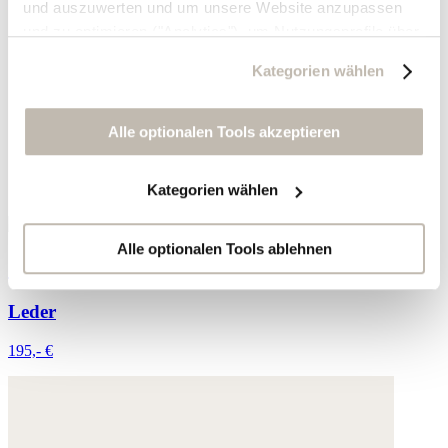
und auszuwerten und um unsere Website anzupassen
und zu optimieren ("Analytics"), um Nutzungsprofile über
die von Ihnen angeklickte Werbung und Ihre Interessen
Kategorien wählen
zu erstellen, um personalisierte Werbung auszuliefern,
um Sie auf anderen Websites wiederzuerkennen und um
Sie erneut mit Werbung anzusprechen sowie um unsere
Alle optionalen Tools akzeptieren
Werbekampagnen auszuwerten ("Marketing").
Kategorien wählen
Ihre Daten werden mit Dienstanbietern geteilt, die wir in
der Datenschutzerklärung genauer auflisten oder wenn
Sie auf "Kategorien wählen" klicken.
Alle optionalen Tools ablehnen
Geflochtene Sandalen
Indem Sie auf "Alle optionalen Tools akzeptieren" klicken,
Leder
erklären Sie sich mit der Nutzung der optionalen Tools
wie zuvor beschrieben einverstanden.
195,- €
Sie können Ihre Einwilligung jederzeit anpassen oder für
die Zukunft widerrufen.