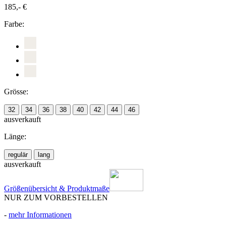
185,- €
Farbe:
Grösse:
32
34
36
38
40
42
44
46
ausverkauft
Länge:
regulär
lang
ausverkauft
Größenübersicht & Produktmaße
NUR ZUM VORBESTELLEN
-
mehr Informationen