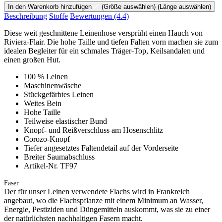
In den Warenkorb hinzufügen
(Größe auswählen)
(Länge auswählen)
Beschreibung
Stoffe
Bewertungen
(4.4)
Diese weit geschnittene Leinenhose versprüht einen Hauch von
Riviera-Flair. Die hohe Taille und tiefen Falten vorn machen sie zum
idealen Begleiter für ein schmales Träger-Top, Keilsandalen und
einen großen Hut.
100 % Leinen
Maschinenwäsche
Stückgefärbtes Leinen
Weites Bein
Hohe Taille
Teilweise elastischer Bund
Knopf- und Reißverschluss am Hosenschlitz
Corozo-Knopf
Tiefer angesetztes Faltendetail auf der Vorderseite
Breiter Saumabschluss
Artikel-Nr. TF97
Faser
Der für unser Leinen verwendete Flachs wird in Frankreich
angebaut, wo die Flachspflanze mit einem Minimum an Wasser,
Energie, Pestiziden und Düngemitteln auskommt, was sie zu einer
der natürlichsten nachhaltigen Fasern macht.