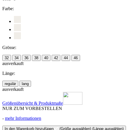
Farbe:
Grösse:
32
34
36
38
40
42
44
46
ausverkauft
Länge:
regulär
lang
ausverkauft
Größenübersicht & Produktmaße
NUR ZUM VORBESTELLEN
-
mehr Informationen
In den Warenkorb hinzufügen
(Größe auswählen)
(Länge auswählen)